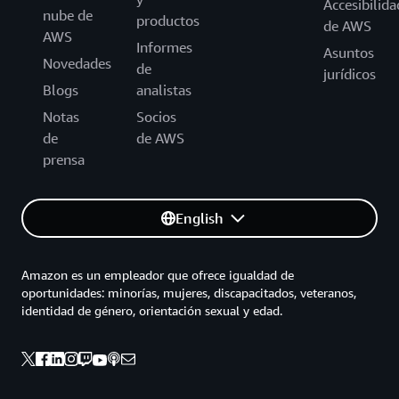
Accesibilida
nube de
productos
de AWS
AWS
Informes
Asuntos
Novedades
de
jurídicos
Blogs
analistas
Notas
Socios
de
de AWS
prensa
English
Amazon es un empleador que ofrece igualdad de
oportunidades: minorías, mujeres, discapacitados, veteranos,
identidad de género, orientación sexual y edad.