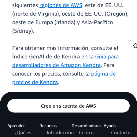
siguientes
regiones de AWS
: este de EE. UU.
(norte de Virginia), oeste de EE. UU. (Oregón),
oeste de Europa (Irlanda) y Asia-Pacífico
(Sídney).
Para obtener más información, consulte el
Índice GenAI de de Kendra en la
Guía para
desarrolladores de Amazon Kendra
. Para
conocer los precios, consulte la
página de
precios de Kendra
.
Cree una cuenta de AWS
Aprender
Recursos
Desarrolladores
Ayuda
¿Qué es
Introducción
Centro
Contacto