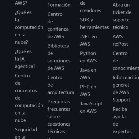
AWS?
de
Formación
Abra un
creadores
¿Qué es
ticket de
Centro
la
SDK y
soporte
de
computación
herramientas
técnico
confianza
en la
de AWS
.NET en
AWS
nube?
AWS
re:Post
Biblioteca
¿Qué es
de
Python
Centro
la IA
soluciones
en AWS
de
agéntica?
de AWS
conocimien
Java en
Centro
Centro
AWS
Información
de
de
general
PHP en
conceptos
arquitectura
de AWS
AWS
de
Support
Preguntas
JavaScript
computación
frecuentes
Reciba
en AWS
en la
sobre
ayuda
nube
cuestiones
de
Seguridad
técnicas
expertos
en la
y