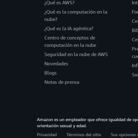
¿Qué es AWS?
In
¿Qué es la computación en la
Fo
nube?
Ce
¿Qué es la IA agéntica?
Bi
Centro de conceptos de
Ce
computación en la nube
Pr
Seguridad en la nube de AWS
cu
Novedades
In
Blogs
So
Notas de prensa
Amazon es un empleador que ofrece igualdad de opor
orientación sexual y edad.
Privacidad
Términos del sitio
Sus opciones 