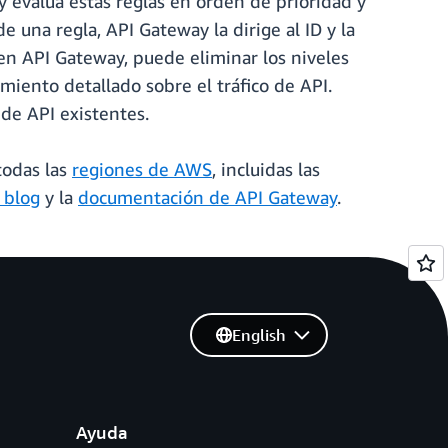
 evalúa estas reglas en orden de prioridad y
 una regla, API Gateway la dirige al ID y la
en API Gateway, puede eliminar los niveles
iento detallado sobre el tráfico de API.
 de API existentes.
todas las
regiones de AWS
, incluidas las
 blog
y la
documentación de API Gateway
.
English
Ayuda