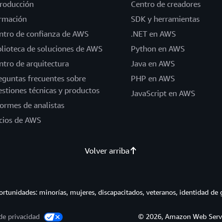
troducción
Centro de creadores
rmación
SDK y herramientas
ntro de confianza de AWS
.NET en AWS
blioteca de soluciones de AWS
Python en AWS
ntro de arquitectura
Java en AWS
eguntas frecuentes sobre
PHP en AWS
estiones técnicas y productos
JavaScript en AWS
formes de analistas
cios de AWS
Volver arriba
tunidades: minorías, mujeres, discapacitados, veteranos, identidad de 
de privacidad
© 2026, Amazon Web Service