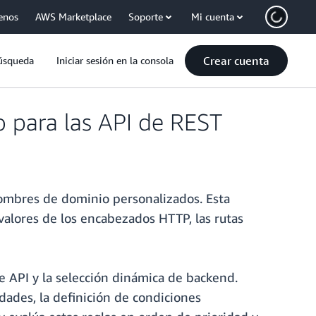
enos
AWS Marketplace
Soporte
Mi cuenta
Crear cuenta
úsqueda
Iniciar sesión en la consola
 para las API de REST
ombres de dominio personalizados. Esta
valores de los encabezados HTTP, las rutas
de API y la selección dinámica de backend.
idades, la definición de condiciones