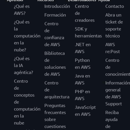
¿Qué es
Introducción
Centro
Contacto
AWS?
de
Formación
Abra un
creadores
¿Qué es
ticket de
Centro
la
SDK y
soporte
de
computación
herramientas
técnico
confianza
en la
de AWS
.NET en
AWS
nube?
AWS
re:Post
Biblioteca
¿Qué es
de
Python
Centro
la IA
soluciones
en AWS
de
agéntica?
de AWS
conocimien
Java en
Centro
Centro
AWS
Información
de
de
general
PHP en
conceptos
arquitectura
de AWS
AWS
de
Support
Preguntas
JavaScript
computación
frecuentes
Reciba
en AWS
en la
sobre
ayuda
nube
cuestiones
de