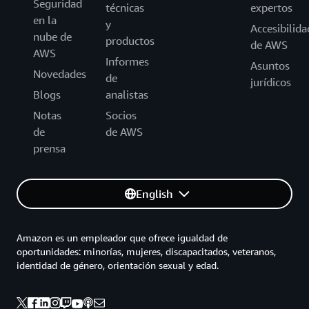
Seguridad
técnicas
expertos
en la
y
Accesibilida
nube de
productos
de AWS
AWS
Informes
Asuntos
Novedades
de
jurídicos
Blogs
analistas
Notas
Socios
de
de AWS
prensa
English
Amazon es un empleador que ofrece igualdad de
oportunidades: minorías, mujeres, discapacitados, veteranos,
identidad de género, orientación sexual y edad.