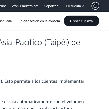
enos
AWS Marketplace
Soporte
Mi cuenta
Crear cuenta
úsqueda
Iniciar sesión en la consola
sia-Pacífico (Taipéi) de
i). Esto permite a los clientes implementar
o se escala automáticamente con el volumen
figurar y mantener la infraestructura