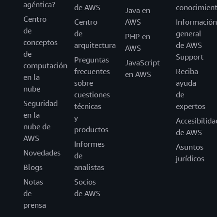
agéntica?
de AWS
conocimien
Java en
Centro
Centro
AWS
Información
de
de
general
PHP en
conceptos
arquitectura
de AWS
AWS
de
Support
Preguntas
JavaScript
computación
frecuentes
Reciba
en AWS
en la
sobre
ayuda
nube
cuestiones
de
Seguridad
técnicas
expertos
en la
y
Accesibilida
nube de
productos
de AWS
AWS
Informes
Asuntos
Novedades
de
jurídicos
Blogs
analistas
Notas
Socios
de
de AWS
prensa