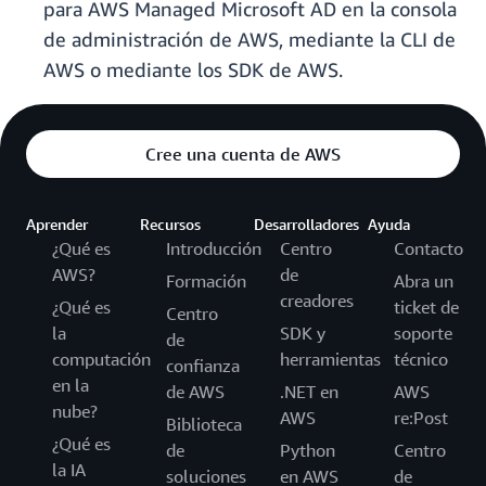
para AWS Managed Microsoft AD en la consola
de administración de AWS, mediante la CLI de
AWS o mediante los SDK de AWS.
Cree una cuenta de AWS
Aprender
Recursos
Desarrolladores
Ayuda
¿Qué es
Introducción
Centro
Contacto
AWS?
de
Formación
Abra un
creadores
¿Qué es
ticket de
Centro
la
SDK y
soporte
de
computación
herramientas
técnico
confianza
en la
de AWS
.NET en
AWS
nube?
AWS
re:Post
Biblioteca
¿Qué es
de
Python
Centro
la IA
soluciones
en AWS
de