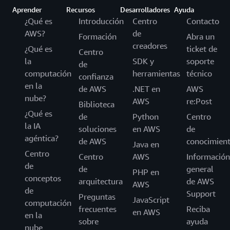
Aprender
Recursos
Desarrolladores
Ayuda
¿Qué es
Introducción
Centro
Contacto
AWS?
de
Formación
Abra un
creadores
¿Qué es
ticket de
Centro
la
SDK y
soporte
de
computación
herramientas
técnico
confianza
en la
de AWS
.NET en
AWS
nube?
AWS
re:Post
Biblioteca
¿Qué es
de
Python
Centro
la IA
soluciones
en AWS
de
agéntica?
de AWS
conocimien
Java en
Centro
Centro
AWS
Información
de
de
general
PHP en
conceptos
arquitectura
de AWS
AWS
de
Support
Preguntas
JavaScript
computación
frecuentes
Reciba
en AWS
en la
sobre
ayuda
nube