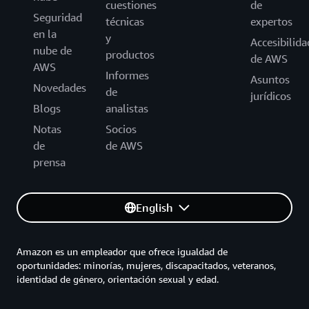
cuestiones
de
Seguridad
técnicas
expertos
en la
y
Accesibilida
nube de
productos
de AWS
AWS
Informes
Asuntos
Novedades
de
jurídicos
Blogs
analistas
Notas
Socios
de
de AWS
prensa
English
Amazon es un empleador que ofrece igualdad de
oportunidades: minorías, mujeres, discapacitados, veteranos,
identidad de género, orientación sexual y edad.