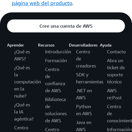
página web del producto
.
Cree una cuenta de AWS
Aprender
Recursos
Desarrolladores
Ayuda
¿Qué es
Introducción
Centro
Contacto
AWS?
de
Formación
Abra un
creadores
¿Qué es
ticket de
Centro
la
SDK y
soporte
de
computación
herramientas
técnico
confianza
en la
de AWS
.NET en
AWS
nube?
AWS
re:Post
Biblioteca
¿Qué es
de
Python
Centro
la IA
soluciones
en AWS
de
agéntica?
de AWS
conocimien
Java en
Centro
Centro
AWS
Información