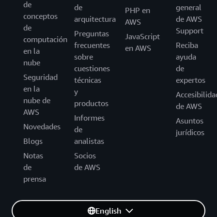
de
de
general
PHP en
conceptos
arquitectura
de AWS
AWS
de
Support
Preguntas
JavaScript
computación
frecuentes
Reciba
en AWS
en la
sobre
ayuda
nube
cuestiones
de
Seguridad
técnicas
expertos
en la
y
Accesibilida
nube de
productos
de AWS
AWS
Informes
Asuntos
Novedades
de
jurídicos
Blogs
analistas
Notas
Socios
de
de AWS
prensa
English