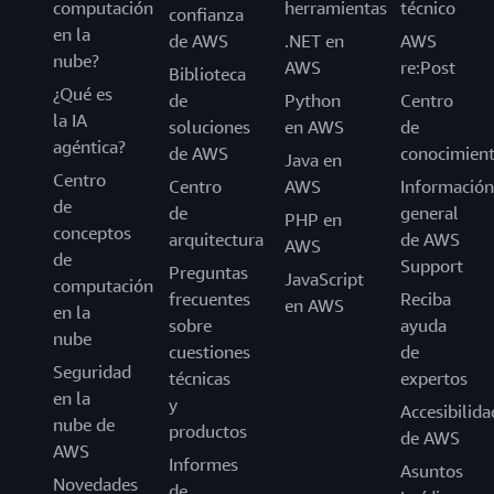
computación
herramientas
técnico
confianza
en la
de AWS
.NET en
AWS
nube?
AWS
re:Post
Biblioteca
¿Qué es
de
Python
Centro
la IA
soluciones
en AWS
de
agéntica?
de AWS
conocimien
Java en
Centro
Centro
AWS
Información
de
de
general
PHP en
conceptos
arquitectura
de AWS
AWS
de
Support
Preguntas
JavaScript
computación
frecuentes
Reciba
en AWS
en la
sobre
ayuda
nube
cuestiones
de
Seguridad
técnicas
expertos
en la
y
Accesibilida
nube de
productos
de AWS
AWS
Informes
Asuntos
Novedades
de