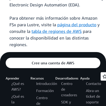
Electronic Design Automation (EDA).
Para obtener más información sobre Amazon
FSx para Lustre, visite la
página del producto
y
consulte la
tabla de regiones de AWS
para
conocer la disponibilidad en las distintas
regiones.
Cree una cuenta de AWS
Aprender
Recursos
Desarrolladores
Ayuda
¿Qué es
Introducción
Centro
Contacto
AWS?
de
Formación
Abra un
creadores
¿Qué es
ticket de
Centro
la
SDK y
soporte
de