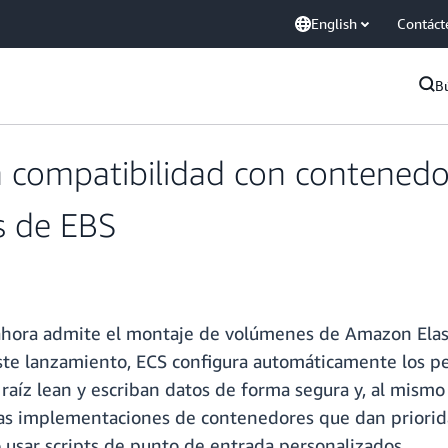
English
Contáct
B
compatibilidad con contenedor
s de EBS
ahora admite el montaje de volúmenes de Amazon Elast
este lanzamiento, ECS configura automáticamente los p
 raíz lean y escriban datos de forma segura y, al mism
a las implementaciones de contenedores que dan priorid
usar scripts de punto de entrada personalizados.