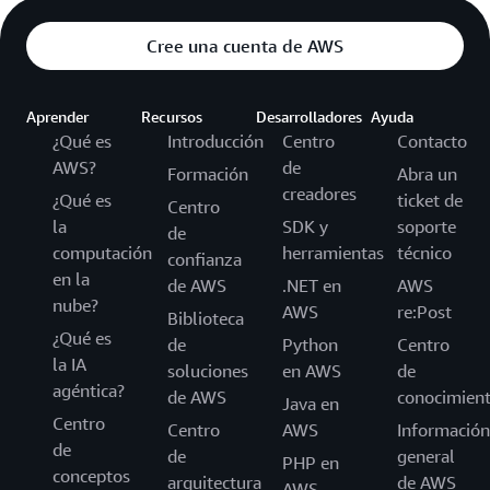
Cree una cuenta de AWS
Aprender
Recursos
Desarrolladores
Ayuda
¿Qué es
Introducción
Centro
Contacto
AWS?
de
Formación
Abra un
creadores
¿Qué es
ticket de
Centro
la
SDK y
soporte
de
computación
herramientas
técnico
confianza
en la
de AWS
.NET en
AWS
nube?
AWS
re:Post
Biblioteca
¿Qué es
de
Python
Centro
la IA
soluciones
en AWS
de
agéntica?
de AWS
conocimien
Java en
Centro
Centro
AWS
Información
de
de
general
PHP en
conceptos
arquitectura
de AWS
AWS