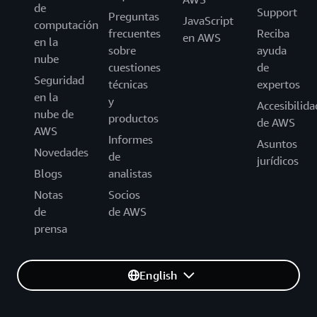
de
Support
Preguntas
JavaScript
computación
frecuentes
Reciba
en AWS
en la
sobre
ayuda
nube
cuestiones
de
Seguridad
técnicas
expertos
en la
y
Accesibilida
nube de
productos
de AWS
AWS
Informes
Asuntos
Novedades
de
jurídicos
Blogs
analistas
Notas
Socios
de
de AWS
prensa
English