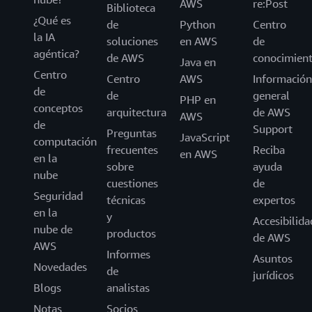
AWS
re:Post
Biblioteca
¿Qué es
de
Python
Centro
la IA
soluciones
en AWS
de
agéntica?
de AWS
conocimien
Java en
Centro
Centro
AWS
Información
de
de
general
PHP en
conceptos
arquitectura
de AWS
AWS
de
Support
Preguntas
JavaScript
computación
frecuentes
Reciba
en AWS
en la
sobre
ayuda
nube
cuestiones
de
Seguridad
técnicas
expertos
en la
y
Accesibilida
nube de
productos
de AWS
AWS
Informes
Asuntos
Novedades
de
jurídicos
Blogs
analistas
Notas
Socios