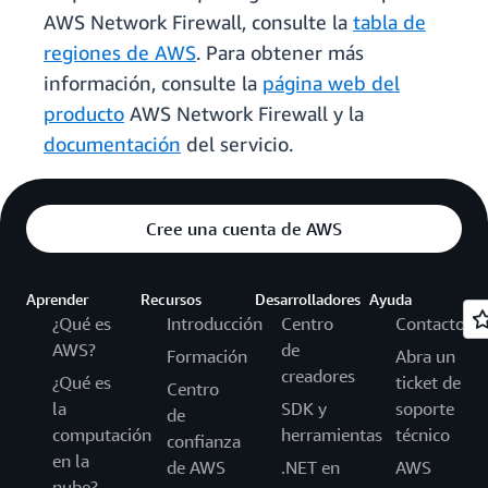
AWS Network Firewall, consulte la
tabla de
regiones de AWS
. Para obtener más
información, consulte la
página web del
producto
AWS Network Firewall y la
documentación
del servicio.
Cree una cuenta de AWS
Aprender
Recursos
Desarrolladores
Ayuda
¿Qué es
Introducción
Centro
Contacto
AWS?
de
Formación
Abra un
creadores
¿Qué es
ticket de
Centro
la
SDK y
soporte
de
computación
herramientas
técnico
confianza
en la
de AWS
.NET en
AWS
nube?