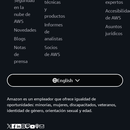
Seguridad
técnicas
expertos
en la
y
Accesibilida
nube de
productos
de AWS
AWS
Informes
Asuntos
Novedades
de
jurídicos
Blogs
analistas
Notas
Socios
de
de AWS
prensa
English
Amazon es un empleador que ofrece igualdad de
oportunidades: minorías, mujeres, discapacitados, veteranos,
identidad de género, orientación sexual y edad.