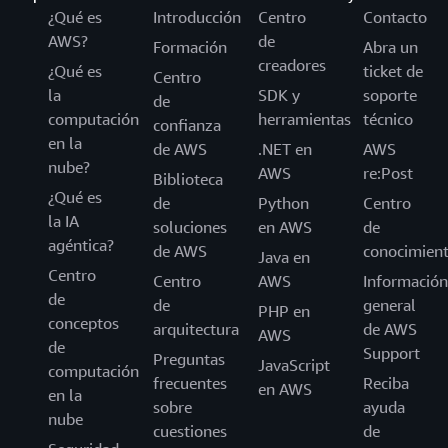
¿Qué es
Introducción
Centro
Contacto
AWS?
de
Formación
Abra un
creadores
¿Qué es
ticket de
Centro
la
SDK y
soporte
de
computación
herramientas
técnico
confianza
en la
de AWS
.NET en
AWS
nube?
AWS
re:Post
Biblioteca
¿Qué es
de
Python
Centro
la IA
soluciones
en AWS
de
agéntica?
de AWS
conocimien
Java en
Centro
Centro
AWS
Información
de
de
general
PHP en
conceptos
arquitectura
de AWS
AWS
de
Support
Preguntas
JavaScript
computación
frecuentes
Reciba
en AWS
en la
sobre
ayuda
nube
cuestiones
de