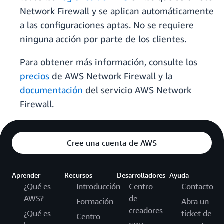
Network Firewall y se aplican automáticamente
a las configuraciones aptas. No se requiere
ninguna acción por parte de los clientes.
Para obtener más información, consulte los
precios
de AWS Network Firewall y la
documentación
del servicio AWS Network
Firewall.
Cree una cuenta de AWS
Aprender
Recursos
Desarrolladores
Ayuda
¿Qué es
Introducción
Centro
Contacto
AWS?
de
Formación
Abra un
creadores
¿Qué es
ticket de
Centro