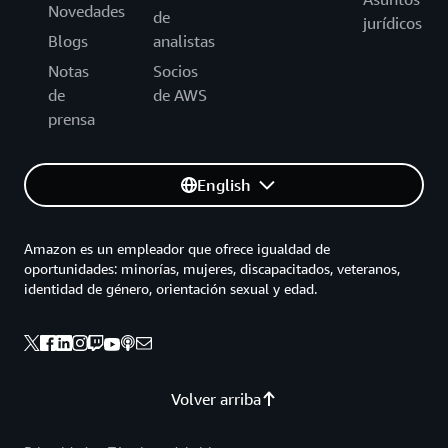
Novedades
de
jurídicos
Blogs
analistas
Notas
Socios
de
de AWS
prensa
English
Amazon es un empleador que ofrece igualdad de
oportunidades: minorías, mujeres, discapacitados, veteranos,
identidad de género, orientación sexual y edad.
Volver arriba