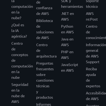
la
SDK y
soporte
de
computación
herramientas
técnico
confianza
en la
de AWS
.NET en
AWS
nube?
AWS
re:Post
Biblioteca
¿Qué es
de
Python
Centro
la IA
soluciones
en AWS
de
agéntica?
de AWS
conocimien
Java en
Centro
Centro
AWS
Información
de
de
general
PHP en
conceptos
arquitectura
de AWS
AWS
de
Support
Preguntas
JavaScript
computación
frecuentes
Reciba
en AWS
en la
sobre
ayuda
nube
cuestiones
de
Seguridad
técnicas
expertos
en la
y
Accesibilida
nube de
productos
de AWS
AWS
Informes
Asuntos