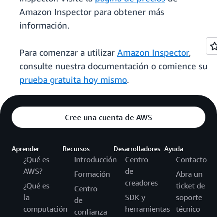
Amazon Inspector para obtener más
información.
Para comenzar a utilizar
Amazon Inspector
,
consulte nuestra documentación o comience su
prueba gratuita hoy mismo
.
Cree una cuenta de AWS
Aprender
Recursos
Desarrolladores
Ayuda
¿Qué es
Introducción
Centro
Contacto
AWS?
de
Formación
Abra un
creadores
¿Qué es
ticket de
Centro
la
SDK y
soporte
de
computación
herramientas
técnico
confianza