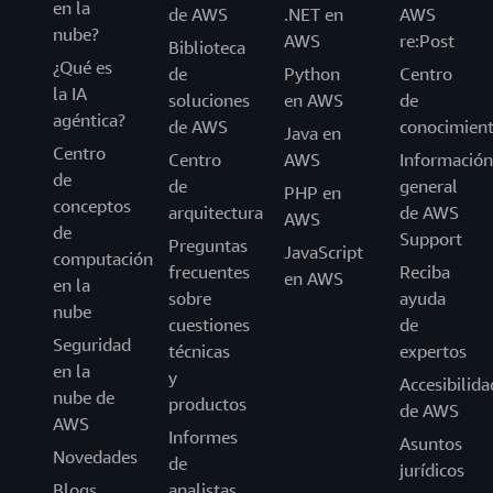
en la
de AWS
.NET en
AWS
nube?
AWS
re:Post
Biblioteca
¿Qué es
de
Python
Centro
la IA
soluciones
en AWS
de
agéntica?
de AWS
conocimien
Java en
Centro
Centro
AWS
Información
de
de
general
PHP en
conceptos
arquitectura
de AWS
AWS
de
Support
Preguntas
JavaScript
computación
frecuentes
Reciba
en AWS
en la
sobre
ayuda
nube
cuestiones
de
Seguridad
técnicas
expertos
en la
y
Accesibilida
nube de
productos
de AWS
AWS
Informes
Asuntos
Novedades
de
jurídicos
Blogs
analistas