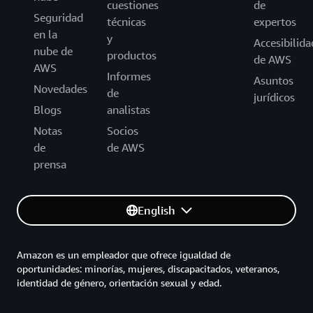
cuestiones
de
Seguridad
técnicas
expertos
en la
y
Accesibilida
nube de
productos
de AWS
AWS
Informes
Asuntos
Novedades
de
jurídicos
Blogs
analistas
Notas
Socios
de
de AWS
prensa
English
Amazon es un empleador que ofrece igualdad de
oportunidades: minorías, mujeres, discapacitados, veteranos,
identidad de género, orientación sexual y edad.