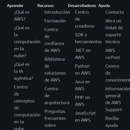
Aprender
Recursos
Desarrolladores
Ayuda
¿Qué es
Introducción
Centro
Contacto
AWS?
de
Formación
Abra un
creadores
¿Qué es
ticket de
Centro
la
SDK y
soporte
de
computación
herramientas
técnico
confianza
en la
de AWS
.NET en
AWS
nube?
AWS
re:Post
Biblioteca
¿Qué es
de
Python
Centro
la IA
soluciones
en AWS
de
agéntica?
de AWS
conocimien
Java en
Centro
Centro
AWS
Información
de
de
general
PHP en
conceptos
arquitectura
de AWS
AWS
de
Support
Preguntas
JavaScript
computación
frecuentes
Reciba
en AWS
en la
sobre
ayuda
nube