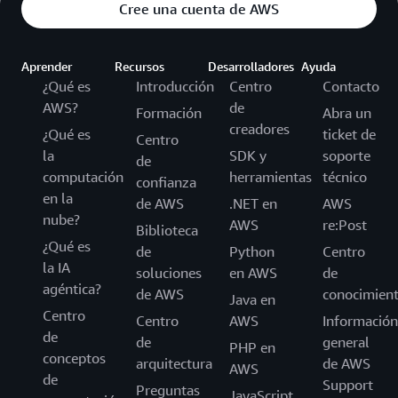
Cree una cuenta de AWS
Aprender
Recursos
Desarrolladores
Ayuda
¿Qué es
Introducción
Centro
Contacto
AWS?
de
Formación
Abra un
creadores
¿Qué es
ticket de
Centro
la
SDK y
soporte
de
computación
herramientas
técnico
confianza
en la
de AWS
.NET en
AWS
nube?
AWS
re:Post
Biblioteca
¿Qué es
de
Python
Centro
la IA
soluciones
en AWS
de
agéntica?
de AWS
conocimien
Java en
Centro
Centro
AWS
Información
de
de
general
PHP en
conceptos
arquitectura
de AWS
AWS
de
Support
Preguntas
JavaScript