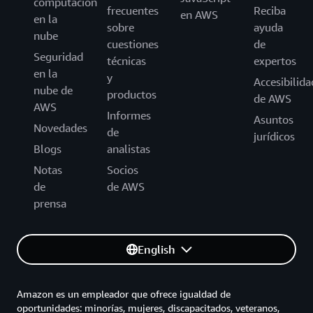
computación
frecuentes
Reciba
en AWS
en la
sobre
ayuda
nube
cuestiones
de
Seguridad
técnicas
expertos
en la
y
Accesibilida
nube de
productos
de AWS
AWS
Informes
Asuntos
Novedades
de
jurídicos
Blogs
analistas
Notas
Socios
de
de AWS
prensa
English
Amazon es un empleador que ofrece igualdad de
oportunidades: minorías, mujeres, discapacitados, veteranos,