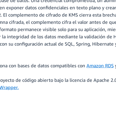
base de datos. Una credencial comprometida, un admini
n exponer datos confidenciales en texto plano y crea
 El complemento de cifrado de KMS cierra esta brecha a
na cifrada, el complemento cifra el valor antes de que l
n formato permanece visible solo para su aplicación, mie
r la integridad de los datos mediante la validación de 
n su configuración actual de SQL, Spring, Hibernate 
ona con bases de datos compatibles con
Amazon RDS
yecto de código abierto bajo la licencia de Apache 2.0
Wrapper.