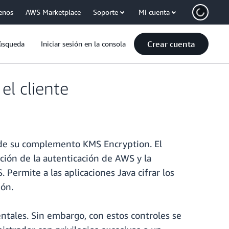
enos
AWS Marketplace
Soporte
Mi cuenta
Crear cuenta
úsqueda
Iniciar sesión en la consola
l cliente
 de su complemento KMS Encryption. El
ción de la autenticación de AWS y la
ermite a las aplicaciones Java cifrar los
ión.
ntales. Sin embargo, con estos controles se