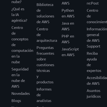
nube?
AWS
re:Post
Biblioteca
¿Qué es
de
Python
Centro
la IA
soluciones
en AWS
de
agéntica?
de AWS
conocimien
Java en
Centro
Centro
AWS
Información
de
de
general
PHP en
conceptos
arquitectura
de AWS
AWS
de
Support
Preguntas
JavaScript
computación
frecuentes
Reciba
en AWS
en la
sobre
ayuda
nube
cuestiones
de
Seguridad
técnicas
expertos
en la
y
Accesibilida
nube de
productos
de AWS
AWS
Informes
Asuntos
Novedades
de
jurídicos
Blogs
analistas