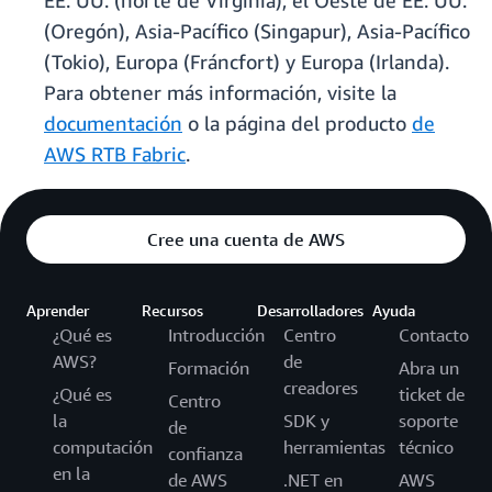
EE. UU. (norte de Virginia), el Oeste de EE. UU.
(Oregón), Asia-Pacífico (Singapur), Asia-Pacífico
(Tokio), Europa (Fráncfort) y Europa (Irlanda).
Para obtener más información, visite la
documentación
o la página del producto
de
AWS RTB Fabric
.
Cree una cuenta de AWS
Aprender
Recursos
Desarrolladores
Ayuda
¿Qué es
Introducción
Centro
Contacto
AWS?
de
Formación
Abra un
creadores
¿Qué es
ticket de
Centro
la
SDK y
soporte
de
computación
herramientas
técnico
confianza
en la
de AWS
.NET en
AWS