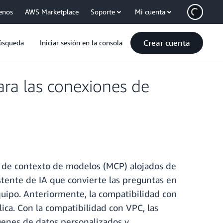
enos
AWS Marketplace
Soporte
Mi cuenta
Crear cuenta
úsqueda
Iniciar sesión en la consola
ra las conexiones de
o de contexto de modelos (MCP) alojados de
stente de IA que convierte las preguntas en
equipo. Anteriormente, la compatibilidad con
ica. Con la compatibilidad con VPC, las
ígenes de datos personalizados y