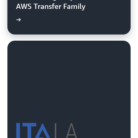
AWS Transfer Family
práctico