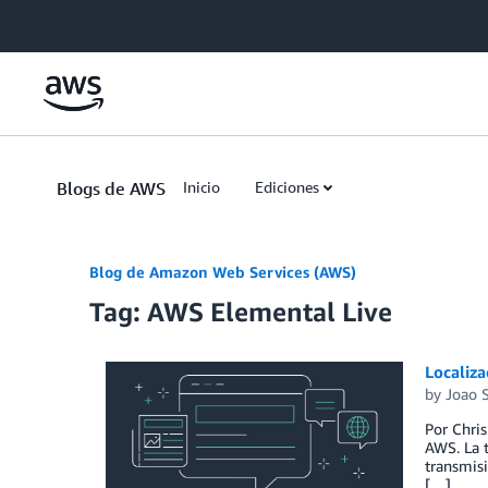
Skip to Main Content
Blogs de AWS
Inicio
Ediciones
Blog de Amazon Web Services (AWS)
Tag: AWS Elemental Live
Localiza
by
Joao 
Por Chris
AWS. La 
transmisi
[…]