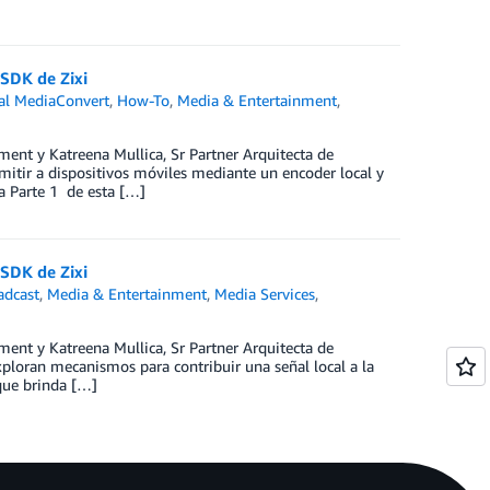
SDK de Zixi
l MediaConvert
,
How-To
,
Media & Entertainment
,
ment y Katreena Mullica, Sr Partner Arquitecta de
tir a dispositivos móviles mediante un encoder local y
a Parte 1 de esta […]
SDK de Zixi
adcast
,
Media & Entertainment
,
Media Services
,
ment y Katreena Mullica, Sr Partner Arquitecta de
xploran mecanismos para contribuir una señal local a la
que brinda […]