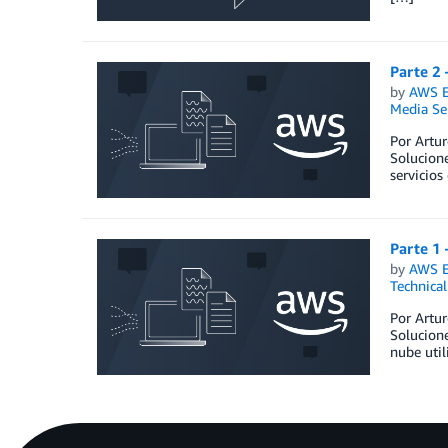
Parte 2
by
AWS E
Media Se
Por Artur
Solucione
servicios
Parte 1
by
AWS E
Technica
Por Artur
Solucione
nube util