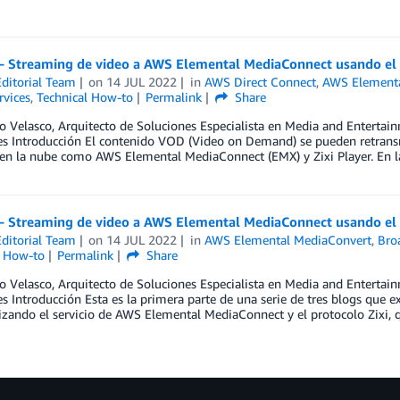
 – Streaming de video a AWS Elemental MediaConnect usando el 
ditorial Team
on
14 JUL 2022
in
AWS Direct Connect
,
AWS Elementa
rvices
,
Technical How-to
Permalink
Share
o Velasco, Arquitecto de Soluciones Especialista en Media and Entertain
s Introducción El contenido VOD (Video on Demand) se pueden retransmi
 en la nube como AWS Elemental MediaConnect (EMX) y Zixi Player. En l
 – Streaming de video a AWS Elemental MediaConnect usando el 
ditorial Team
on
14 JUL 2022
in
AWS Elemental MediaConvert
,
Bro
l How-to
Permalink
Share
o Velasco, Arquitecto de Soluciones Especialista en Media and Entertain
s Introducción Esta es la primera parte de una serie de tres blogs que e
izando el servicio de AWS Elemental MediaConnect y el protocolo Zixi, 