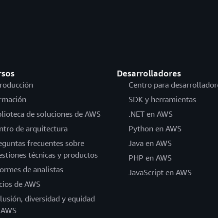
rsos
Desarrolladores
troducción
Centro para desarrollador
rmación
SDK y herramientas
blioteca de soluciones de AWS
.NET en AWS
ntro de arquitectura
Python en AWS
eguntas frecuentes sobre
Java en AWS
estiones técnicas y productos
PHP en AWS
formes de analistas
JavaScript en AWS
cios de AWS
clusión, diversidad y equidad
 AWS