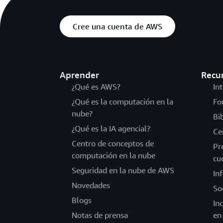
Cree una cuenta de AWS
Aprender
Recu
¿Qué es AWS?
In
¿Qué es la computación en la
Fo
nube?
Bi
¿Qué es la IA agencial?
Ce
Centro de conceptos de
Pr
computación en la nube
cu
Seguridad en la nube de AWS
In
Novedades
So
Blogs
In
Notas de prensa
en