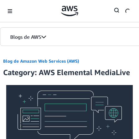
Skip to Main Content
Blogs de AWS
Inicio
Blog de Amazon Web Services (AWS)
Category: AWS Elemental MediaLive
Ediciones