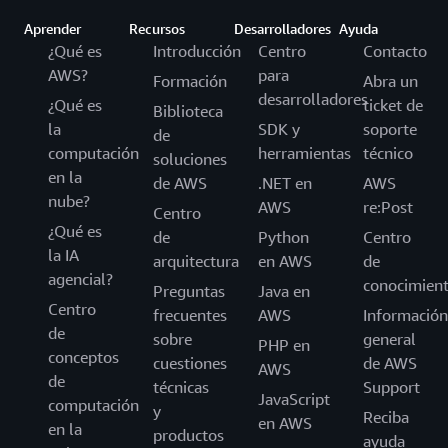
Aprender
Recursos
Desarrolladores
Ayuda
¿Qué es
Introducción
Centro
Contacto
AWS?
para
Formación
Abra un
desarrolladores
¿Qué es
ticket de
Biblioteca
la
SDK y
soporte
de
computación
herramientas
técnico
soluciones
en la
de AWS
.NET en
AWS
nube?
AWS
re:Post
Centro
¿Qué es
de
Python
Centro
la IA
arquitectura
en AWS
de
agencial?
conocimien
Preguntas
Java en
Centro
frecuentes
AWS
Información
de
sobre
general
PHP en
conceptos
cuestiones
de AWS
AWS
de
técnicas
Support
JavaScript
computación
y
Reciba
en AWS
en la
productos
ayuda