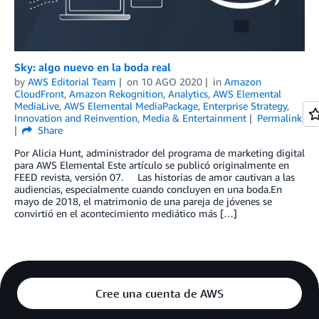
Sky: algo nuevo en la boda real
by
AWS Editorial Team
on
10 AGO 2020
in
Amazon
CloudFront
,
Amazon Rekognition
,
Analytics
,
AWS Elemental
MediaLive
,
AWS Elemental MediaPackage
,
Enterprise Strategy
,
Innovation and Reinvention
,
Media & Entertainment
Permalink
Share
Por Alicia Hunt, administrador del programa de marketing digital
para AWS Elemental Este artículo se publicó originalmente en
FEED revista, versión 07. Las historias de amor cautivan a las
audiencias, especialmente cuando concluyen en una boda.En
mayo de 2018, el matrimonio de una pareja de jóvenes se
convirtió en el acontecimiento mediático más […]
Cree una cuenta de AWS