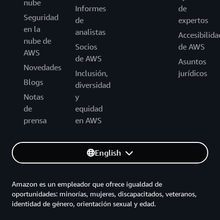
nube
Informes
de
Seguridad
de
expertos
en la
analistas
Accesibilida
nube de
Socios
de AWS
AWS
de AWS
Asuntos
Novedades
Inclusión,
jurídicos
Blogs
diversidad
Notas
y
de
equidad
prensa
en AWS
English
Amazon es un empleador que ofrece igualdad de
oportunidades: minorías, mujeres, discapacitados, veteranos,
identidad de género, orientación sexual y edad.