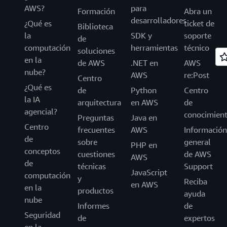
AWS?
para
Formación
Abra un
desarrolladores
¿Qué es
ticket de
Biblioteca
la
SDK y
soporte
de
computación
herramientas
técnico
soluciones
en la
de AWS
.NET en
AWS
nube?
AWS
re:Post
Centro
¿Qué es
de
Python
Centro
la IA
arquitectura
en AWS
de
agencial?
conocimien
Preguntas
Java en
Centro
frecuentes
AWS
Información
de
sobre
general
PHP en
conceptos
cuestiones
de AWS
AWS
de
técnicas
Support
JavaScript
computación
y
Reciba
en AWS
en la
productos
ayuda
nube
Informes
de
Seguridad
de
expertos