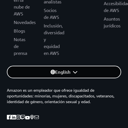
en la
analistas
Accesibilida
nube de
Socios
de AWS
AWS
de AWS
Asuntos
Novedades
Inclusión,
jurídicos
Blogs
diversidad
Notas
y
de
equidad
prensa
en AWS
English
Amazon es un empleador que ofrece igualdad de
oportunidades: minorías, mujeres, discapacitados, veteranos,
identidad de género, orientación sexual y edad.