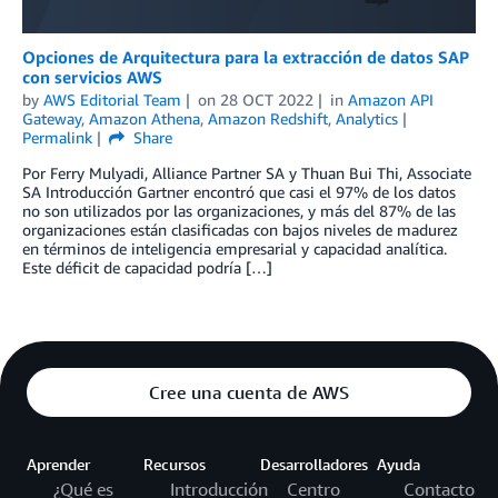
Opciones de Arquitectura para la extracción de datos SAP
con servicios AWS
by
AWS Editorial Team
on
28 OCT 2022
in
Amazon API
Gateway
,
Amazon Athena
,
Amazon Redshift
,
Analytics
Permalink
Share
Por Ferry Mulyadi, Alliance Partner SA y Thuan Bui Thi, Associate
SA Introducción Gartner encontró que casi el 97% de los datos
no son utilizados por las organizaciones, y más del 87% de las
organizaciones están clasificadas con bajos niveles de madurez
en términos de inteligencia empresarial y capacidad analítica.
Este déficit de capacidad podría […]
Cree una cuenta de AWS
Aprender
Recursos
Desarrolladores
Ayuda
¿Qué es
Introducción
Centro
Contacto