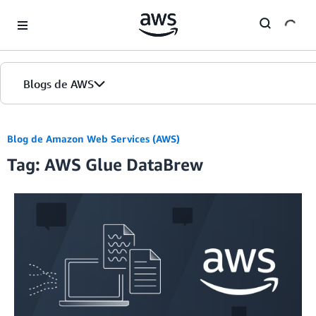
Skip to Main Content
Blogs de AWS
Inicio
Blog de Amazon Web Services (AWS)
Tag: AWS Glue DataBrew
Ediciones