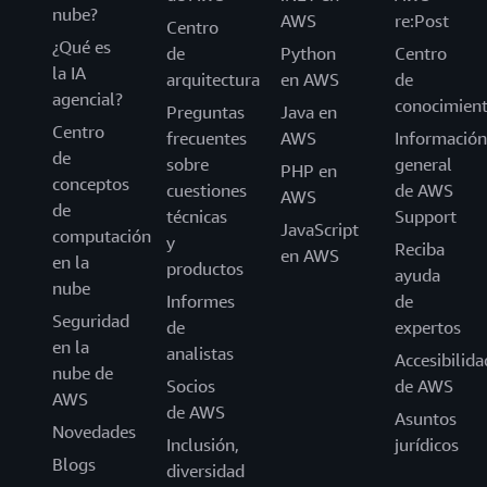
nube?
AWS
re:Post
Centro
¿Qué es
de
Python
Centro
la IA
arquitectura
en AWS
de
agencial?
conocimien
Preguntas
Java en
Centro
frecuentes
AWS
Información
de
sobre
general
PHP en
conceptos
cuestiones
de AWS
AWS
de
técnicas
Support
JavaScript
computación
y
Reciba
en AWS
en la
productos
ayuda
nube
Informes
de
Seguridad
de
expertos
en la
analistas
Accesibilida
nube de
Socios
de AWS
AWS
de AWS
Asuntos
Novedades
Inclusión,
jurídicos
Blogs
diversidad