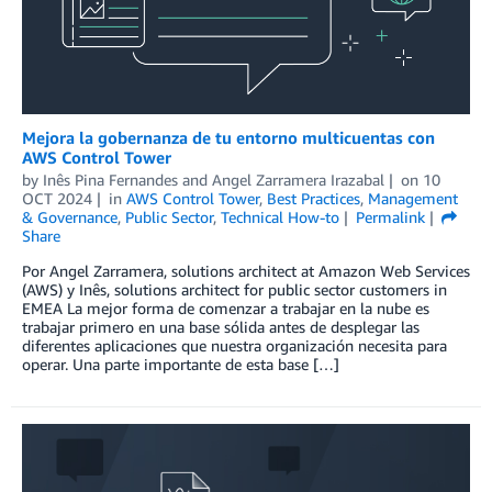
Mejora la gobernanza de tu entorno multicuentas con
AWS Control Tower
by
Inês Pina Fernandes
and
Angel Zarramera Irazabal
on
10
OCT 2024
in
AWS Control Tower
,
Best Practices
,
Management
& Governance
,
Public Sector
,
Technical How-to
Permalink
Share
Por Angel Zarramera, solutions architect at Amazon Web Services
(AWS) y Inês, solutions architect for public sector customers in
EMEA La mejor forma de comenzar a trabajar en la nube es
trabajar primero en una base sólida antes de desplegar las
diferentes aplicaciones que nuestra organización necesita para
operar. Una parte importante de esta base […]