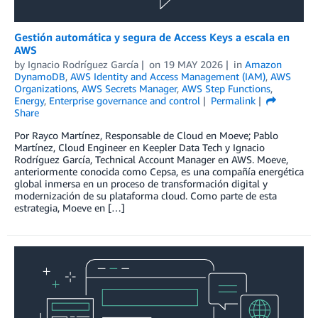
Gestión automática y segura de Access Keys a escala en
AWS
by
Ignacio Rodríguez García
on
19 MAY 2026
in
Amazon
DynamoDB
,
AWS Identity and Access Management (IAM)
,
AWS
Organizations
,
AWS Secrets Manager
,
AWS Step Functions
,
Energy
,
Enterprise governance and control
Permalink
Share
Por Rayco Martínez, Responsable de Cloud en Moeve; Pablo
Martínez, Cloud Engineer en Keepler Data Tech y Ignacio
Rodríguez García, Technical Account Manager en AWS. Moeve,
anteriormente conocida como Cepsa, es una compañía energética
global inmersa en un proceso de transformación digital y
modernización de su plataforma cloud. Como parte de esta
estrategia, Moeve en […]