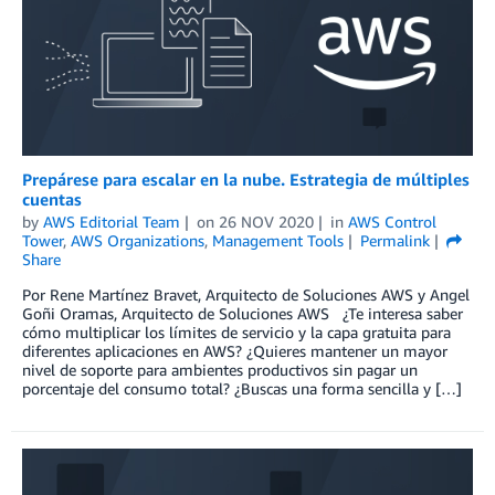
Prepárese para escalar en la nube. Estrategia de múltiples
cuentas
by
AWS Editorial Team
on
26 NOV 2020
in
AWS Control
Tower
,
AWS Organizations
,
Management Tools
Permalink
Share
Por Rene Martínez Bravet, Arquitecto de Soluciones AWS y Angel
Goñi Oramas, Arquitecto de Soluciones AWS ¿Te interesa saber
cómo multiplicar los límites de servicio y la capa gratuita para
diferentes aplicaciones en AWS? ¿Quieres mantener un mayor
nivel de soporte para ambientes productivos sin pagar un
porcentaje del consumo total? ¿Buscas una forma sencilla y […]