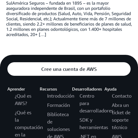
SulAmérica Seguros – fundada en 1895 – es la mayor
aseguradora independente de Brasil, con un portafolio
diversificado de productos (Salud, Auto, Vida, Pensión, Seguridad
Social, Residencial, etc.); Actualmente tiene más de 7 millones de
clientes, siendo 2.2+ millones de beneficiarios de planes de salud,
1.2 millones en planes odontológicos, con 1.400+ hospitales
acreditados, 20+ […]
Cree una cuenta de AWS
Aprender
Recursos
Desarrolladores
Ayuda
¿Qué es
Introducción
Centro
Contacto
AWS?
para
Formación
Abra un
desarrolladores
¿Qué es
ticket de
Biblioteca
la
SDK y
soporte
de
computación
herramientas
técnico
soluciones
en la
de AWS
.NET en
AWS