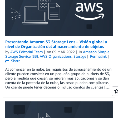
Presentando Amazon S3 Storage Lens – Visión global a
nivel de Organización del almacenamiento de objetos
by
AWS Editorial Team
on
09 MAR 2022
in
Amazon Simple
Storage Service (S3)
,
AWS Organizations
,
Storage
Permalink
Share
Al comenzar en la nube, los requisitos de almacenamiento de un
cliente pueden consistir en un pequeño grupo de buckets de S3,
pero a medida que crecen, se migran más aplicaciones y se dan
cuenta de la potencia de la nube, las cosas pueden complicarse.
Un cliente puede tener decenas o incluso cientos de cuentas […]