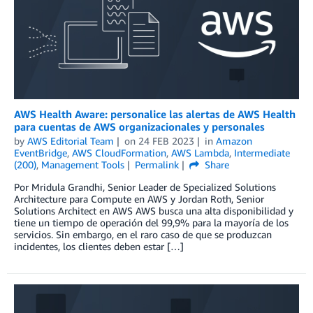
AWS Health Aware: personalice las alertas de AWS Health
para cuentas de AWS organizacionales y personales
by
AWS Editorial Team
on
24 FEB 2023
in
Amazon
EventBridge
,
AWS CloudFormation
,
AWS Lambda
,
Intermediate
(200)
,
Management Tools
Permalink
Share
Por Mridula Grandhi, Senior Leader de Specialized Solutions
Architecture para Compute en AWS y Jordan Roth, Senior
Solutions Architect en AWS AWS busca una alta disponibilidad y
tiene un tiempo de operación del 99,9% para la mayoría de los
servicios. Sin embargo, en el raro caso de que se produzcan
incidentes, los clientes deben estar […]