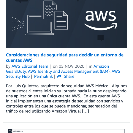
Consideraciones de seguridad para decidir un entorno de
cuentas AWS
by
AWS Editorial Team
on
05 NOV 2020
in
Amazon
GuardDuty
,
AWS Identity and Access Management (IAM)
,
AWS
Security Hub
Permalink
Share
Por Luis Quintero, arquitecto de seguridad AWS México Algunos
de nuestros clientes inician su jornada hacia la nube desplegando
una aplicación en una única cuenta AWS. En esta cuenta AWS
inicial implementan una estrategia de seguridad con servicios y
controles entre los que se puede mencionar, segregación del
tráfico de red utilizando Amazon Virtual […]