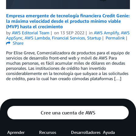
Empresa emergente de tecnología financiera Credit Genie:
la máxima velocidad desde el producto mínimo viable
(MVP) hasta el crecimiento
by
AWS Editorial Team
on
13 SEP 2022
in
AWS Amplify
,
AWS
AppSync
,
AWS Lambda
,
Financial Services
,
Startup
Permalink
Share
Por Elise Greve, Comercializadora de productos para el equipo de
servicios de desarrollo front-end web y móvil de AWS Para
muchas personas, es fácil acumular miles de dólares en deudas
personales. Las instituciones de crédito han invertido
considerablemente en la tecnología que subyace a las solicitudes
de crédito, para lo cual han creado cómodas plataformas […]
Cree una cuenta de AWS
Aprender
Recursos
Desarrolladores
Ayuda