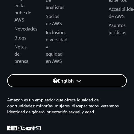
de
expertos
en la
analistas
Accesibilida
nube de
Socios
de AWS
AWS
de AWS
Asuntos
Novedades
Inclusión,
jurídicos
Blogs
diversidad
Notas
y
de
equidad
prensa
en AWS
English
Amazon es un empleador que ofrece igualdad de
oportunidades: minorías, mujeres, discapacitados, veteranos,
identidad de género, orientación sexual y edad.