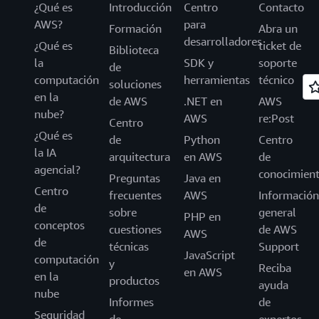
¿Qué es
Introducción
Centro
Contacto
AWS?
para
Formación
Abra un
desarrolladores
¿Qué es
ticket de
Biblioteca
la
SDK y
soporte
de
computación
herramientas
técnico
soluciones
en la
de AWS
.NET en
AWS
nube?
AWS
re:Post
Centro
¿Qué es
de
Python
Centro
la IA
arquitectura
en AWS
de
agencial?
conocimien
Preguntas
Java en
Centro
frecuentes
AWS
Información
de
sobre
general
PHP en
conceptos
cuestiones
de AWS
AWS
de
técnicas
Support
JavaScript
computación
y
Reciba
en AWS
en la
productos
ayuda
nube
Informes
de
Seguridad