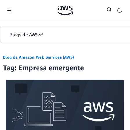
Skip to Main Content
Blogs de AWS
Inicio
Blog de Amazon Web Services (AWS)
Tag: Empresa emergente
Ediciones