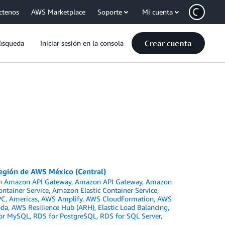
ctenos
AWS Marketplace
Soporte
Mi cuenta
Crear cuenta
úsqueda
Iniciar sesión en la consola
Región de AWS México (Central)
in
Amazon API Gateway
,
Amazon API Gateway
,
Amazon
tainer Service
,
Amazon Elastic Container Service
,
PC
,
Americas
,
AWS Amplify
,
AWS CloudFormation
,
AWS
da
,
AWS Resilience Hub (ARH)
,
Elastic Load Balancing
,
or MySQL
,
RDS for PostgreSQL
,
RDS for SQL Server
,