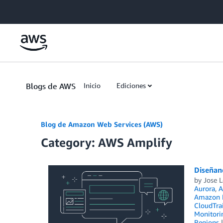
Skip to Main Content
Blogs de AWS
Inicio
Ediciones
Blog de Amazon Web Services (AWS)
Category: AWS Amplify
Diseñand
by
Jose 
Aurora
,
A
Amazon E
CloudTrai
Monitorin
Regions