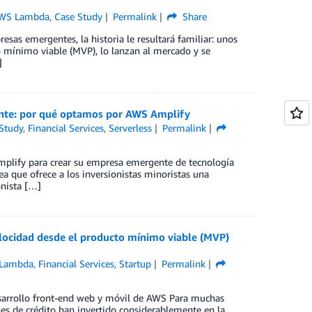
WS Lambda
,
Case Study
Permalink
Share
sas emergentes, la historia le resultará familiar: unos
o mínimo viable (MVP), lo lanzan al mercado y se
]
ente: por qué optamos por AWS Amplify
Study
,
Financial Services
,
Serverless
Permalink
mplify para crear su empresa emergente de tecnología
nea que ofrece a los inversionistas minoristas una
onista […]
locidad desde el producto mínimo viable (MVP)
Lambda
,
Financial Services
,
Startup
Permalink
desarrollo front-end web y móvil de AWS Para muchas
nes de crédito han invertido considerablemente en la