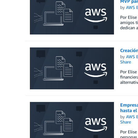
MVP par
by
AWS E
Por Elise
amigos ti
dedican a
Creació
by
AWS E
Share
Por Elise
financier
alternati
Empresa
hasta el
by
AWS E
Share
Por Elise
personas,