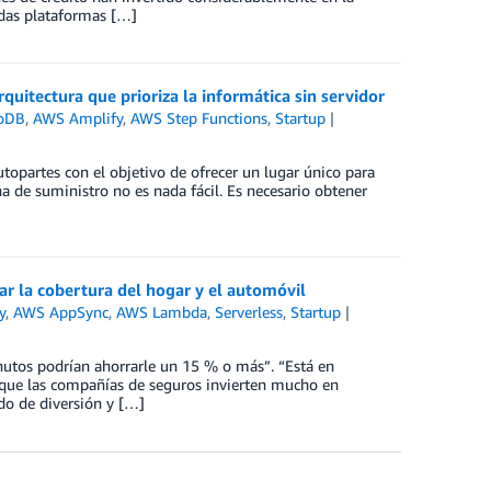
odas plataformas […]
quitectura que prioriza la informática sin servidor
oDB
,
AWS Amplify
,
AWS Step Functions
,
Startup
opartes con el objetivo de ofrecer un lugar único para
a de suministro no es nada fácil. Es necesario obtener
ar la cobertura del hogar y el automóvil
y
,
AWS AppSync
,
AWS Lambda
,
Serverless
,
Startup
nutos podrían ahorrarle un 15 % o más”. “Está en
que las compañías de seguros invierten mucho en
do de diversión y […]