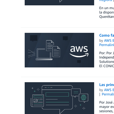
En un mun
la dispon
Querétaro
Como fac
by
AWS E
Permalin
Por: Por 
Independ
Solutions
El CONIC
Las prin
by
AWS E
Permal
Por José 
mayor eve
sesiones,