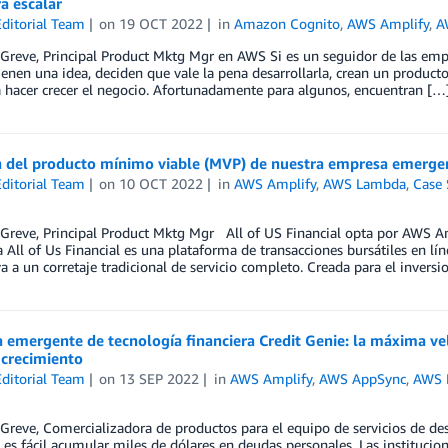
a escalar
ditorial Team
on
19 OCT 2022
in
Amazon Cognito
,
AWS Amplify
,
A
 Greve, Principal Product Mktg Mgr en AWS Si es un seguidor de las empre
enen una idea, deciden que vale la pena desarrollarla, crean un product
 hacer crecer el negocio. Afortunadamente para algunos, encuentran […
n del producto mínimo viable (MVP) de nuestra empresa emerg
ditorial Team
on
10 OCT 2022
in
AWS Amplify
,
AWS Lambda
,
Case 
 Greve, Principal Product Mktg Mgr All of US Financial opta por AWS A
a All of Us Financial es una plataforma de transacciones bursátiles en lí
va a un corretaje tradicional de servicio completo. Creada para el inversi
 emergente de tecnología financiera Credit Genie: la máxima ve
 crecimiento
ditorial Team
on
13 SEP 2022
in
AWS Amplify
,
AWS AppSync
,
AWS 
 Greve, Comercializadora de productos para el equipo de servicios de 
 es fácil acumular miles de dólares en deudas personales. Las institucio