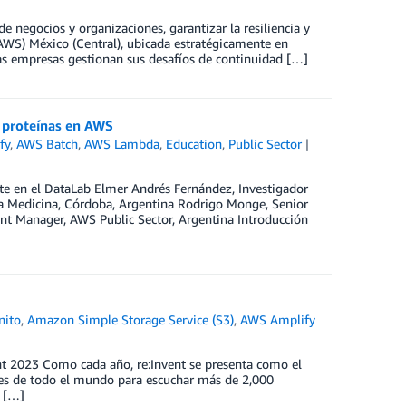
 negocios y organizaciones, garantizar la resiliencia y
AWS) México (Central), ubicada estratégicamente en
as empresas gestionan sus desafíos de continuidad […]
e proteínas en AWS
fy
,
AWS Batch
,
AWS Lambda
,
Education
,
Public Sector
nte en el DataLab Elmer Andrés Fernández, Investigador
a Medicina, Córdoba, Argentina Rodrigo Monge, Senior
unt Manager, AWS Public Sector, Argentina Introducción
nito
,
Amazon Simple Storage Service (S3)
,
AWS Amplify
ent 2023 Como cada año, re:Invent se presenta como el
tes de todo el mundo para escuchar más de 2,000
, […]