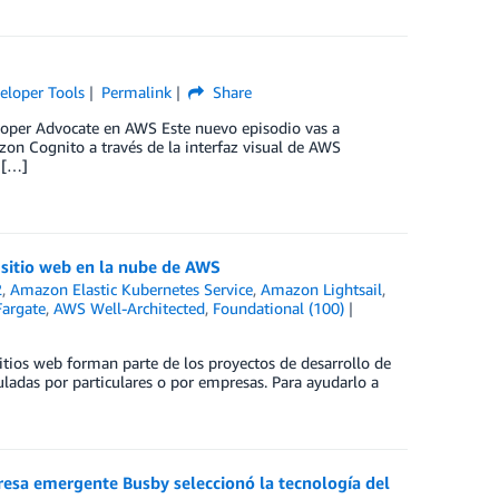
eloper Tools
Permalink
Share
oper Advocate en AWS Este nuevo episodio vas a
zon Cognito a través de la interfaz visual de AWS
 […]
 sitio web en la nube de AWS
2
,
Amazon Elastic Kubernetes Service
,
Amazon Lightsail
,
argate
,
AWS Well-Architected
,
Foundational (100)
itios web forman parte de los proyectos de desarrollo de
uladas por particulares o por empresas. Para ayudarlo a
esa emergente Busby seleccionó la tecnología del