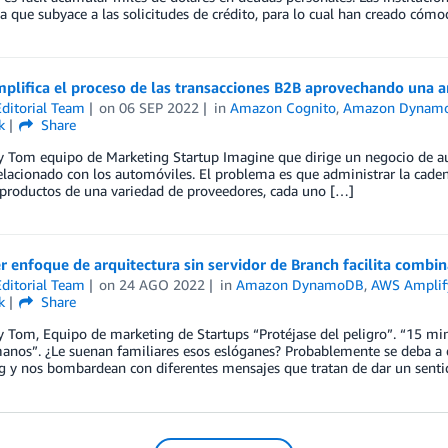
a que subyace a las solicitudes de crédito, para lo cual han creado cóm
mplifica el proceso de las transacciones B2B aprovechando una ar
ditorial Team
on
06 SEP 2022
in
Amazon Cognito
,
Amazon Dynam
k
Share
 Tom equipo de Marketing Startup Imagine que dirige un negocio de aut
elacionado con los automóviles. El problema es que administrar la caden
 productos de una variedad de proveedores, cada uno […]
r enfoque de arquitectura sin servidor de Branch facilita combin
ditorial Team
on
24 AGO 2022
in
Amazon DynamoDB
,
AWS Amplif
k
Share
 Tom, Equipo de marketing de Startups “Protéjase del peligro”. “15 mi
anos”. ¿Le suenan familiares esos eslóganes? Probablemente se deba a 
g y nos bombardean con diferentes mensajes que tratan de dar un senti