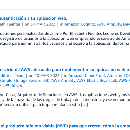
utenticación a tu aplicación web.
eth Fuentes
on
31 MAR 2023
in
Amazon Cognito
,
AWS Amplify
,
Dev
aciones personalizadas de anime Por Elizabeth Fuentes Leone es Devel
el registro de usuarios a la aplicación web empleando el servicio de Ama
tudio para administrar los usuarios y el acceso a la aplicación de forma
 servicio de AWS adecuado para implementar su aplicación web o
ditorial Team
on
10 MAR 2023
in
Amazon CloudFront
,
Amazon EC
imple Storage Service (S3)
,
AWS Amplify
,
AWS Elastic Beanstalk
,
AWS F
k
Share
im Cesar, Arquitecto de Soluciones en AWS Las aplicaciones web y los s
 y de la mayoría de las cargas de trabajo de la industria, ya sean manip
ué servicio utilizar para implementar su sitio […]
 el producto mínimo viable (MVP) para que crezca: cómo la empr