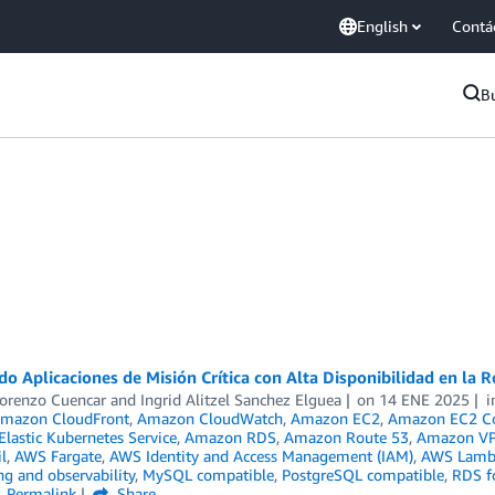
English
Contá
B
o Aplicaciones de Misión Crítica con Alta Disponibilidad en la 
Lorenzo Cuencar
and
Ingrid Alitzel Sanchez Elguea
on
14 ENE 2025
mazon CloudFront
,
Amazon CloudWatch
,
Amazon EC2
,
Amazon EC2 Con
lastic Kubernetes Service
,
Amazon RDS
,
Amazon Route 53
,
Amazon V
l
,
AWS Fargate
,
AWS Identity and Access Management (IAM)
,
AWS Lamb
g and observability
,
MySQL compatible
,
PostgreSQL compatible
,
RDS f
Permalink
Share