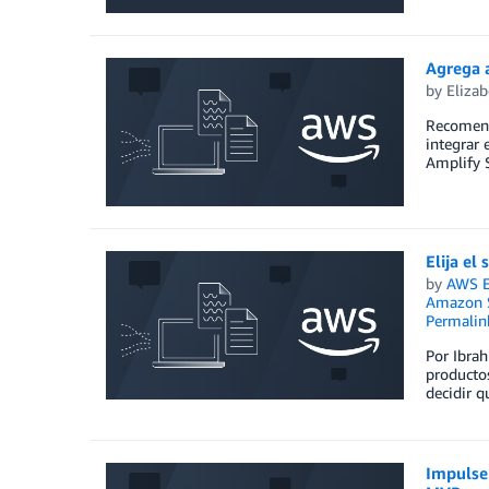
Agrega a
by
Elizab
Recomend
integrar 
Amplify S
Elija el
by
AWS E
Amazon S
Permalin
Por Ibrah
productos
decidir q
Impulse