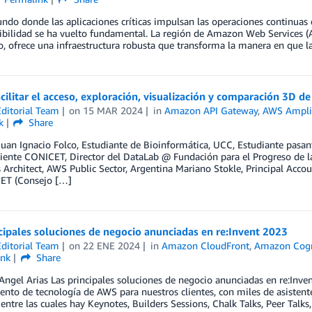
do donde las aplicaciones críticas impulsan las operaciones continuas de
ibilidad se ha vuelto fundamental. La región de Amazon Web Services (
, ofrece una infraestructura robusta que transforma la manera en que l
ilitar el acceso, exploración, visualización y comparación 3D d
ditorial Team
on
15 MAR 2024
in
Amazon API Gateway
,
AWS Ampli
k
Share
Juan Ignacio Folco, Estudiante de Bioinformática, UCC, Estudiante pasa
iente CONICET, Director del DataLab @ Fundación para el Progreso de l
 Architect, AWS Public Sector, Argentina Mariano Stokle, Principal Acco
ET (Consejo […]
cipales soluciones de negocio anunciadas en re:Invent 2023
ditorial Team
on
22 ENE 2024
in
Amazon CloudFront
,
Amazon Cog
ink
Share
Angel Arias Las principales soluciones de negocio anunciadas en re:Inv
nto de tecnología de AWS para nuestros clientes, con miles de asisten
 entre las cuales hay Keynotes, Builders Sessions, Chalk Talks, Peer Talks