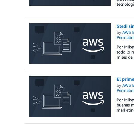
tecnologí
Stedi si
by
AWS E
Permalin
Por Mikey
todo lo r
miles de
El prime
by
AWS E
Permalin
Por Mikey
buenas m
marketin