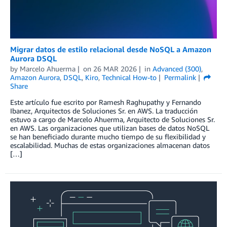
Migrar datos de estilo relacional desde NoSQL a Amazon
Aurora DSQL
by
Marcelo Ahuerma
on
26 MAR 2026
in
Advanced (300)
,
Amazon Aurora
,
DSQL
,
Kiro
,
Technical How-to
Permalink
Share
Este artículo fue escrito por Ramesh Raghupathy y Fernando
Ibanez, Arquitectos de Soluciones Sr. en AWS. La traducción
estuvo a cargo de Marcelo Ahuerma, Arquitecto de Soluciones Sr.
en AWS. Las organizaciones que utilizan bases de datos NoSQL
se han beneficiado durante mucho tiempo de su flexibilidad y
escalabilidad. Muchas de estas organizaciones almacenan datos
[…]