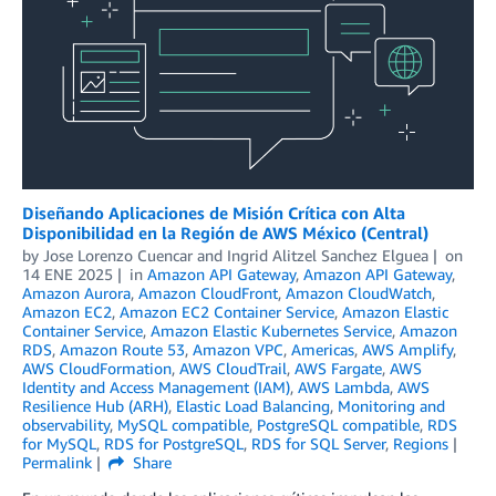
Diseñando Aplicaciones de Misión Crítica con Alta
Disponibilidad en la Región de AWS México (Central)
by
Jose Lorenzo Cuencar
and
Ingrid Alitzel Sanchez Elguea
on
14 ENE 2025
in
Amazon API Gateway
,
Amazon API Gateway
,
Amazon Aurora
,
Amazon CloudFront
,
Amazon CloudWatch
,
Amazon EC2
,
Amazon EC2 Container Service
,
Amazon Elastic
Container Service
,
Amazon Elastic Kubernetes Service
,
Amazon
RDS
,
Amazon Route 53
,
Amazon VPC
,
Americas
,
AWS Amplify
,
AWS CloudFormation
,
AWS CloudTrail
,
AWS Fargate
,
AWS
Identity and Access Management (IAM)
,
AWS Lambda
,
AWS
Resilience Hub (ARH)
,
Elastic Load Balancing
,
Monitoring and
observability
,
MySQL compatible
,
PostgreSQL compatible
,
RDS
for MySQL
,
RDS for PostgreSQL
,
RDS for SQL Server
,
Regions
Permalink
Share