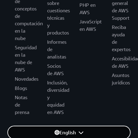
de
sobre
general
PHP en
conceptos
cuestiones
de AWS
AWS
de
técnicas
Support
JavaScript
computación
y
Reciba
en AWS
en la
productos
ayuda
nube
Informes
de
Seguridad
de
expertos
en la
analistas
Accesibilida
nube de
Socios
de AWS
AWS
de AWS
Asuntos
Novedades
Inclusión,
jurídicos
Blogs
diversidad
Notas
y
de
equidad
prensa
en AWS
English