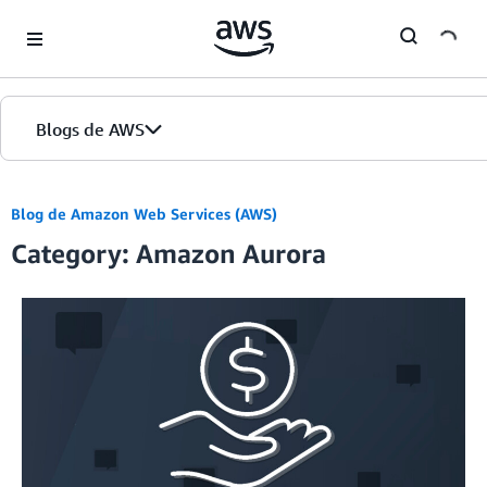
Skip to Main Content
Blogs de AWS
Inicio
Blog de Amazon Web Services (AWS)
Category: Amazon Aurora
Ediciones