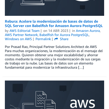
Rebura: Acelere la modernización de bases de datos de
SQL Server con Babelfish for Amazon Aurora PostgreSQL
by
AWS Editorial Team
on
14 ABR 2023
in
Amazon Aurora
,
AWS Partner Network
,
Babelfish for Aurora PostgreSQL
,
Windows on AWS
Permalink
Share
Por Prasad Rao, Principal Partner Solutions Architect de AWS
Para muchas organizaciones, la modernización es el mensaje del
momento. Quieren obtener una mejor escalabilidad y ahorrar
costos mediante la migración y la modernización de sus cargas
de trabajo en la nube. Las bases de datos son un elemento
fundamental para modernizar la infraestructura […]