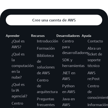
Cree una cuenta de AWS
Aprender
Recursos
Desarrolladores
Ayuda
¿Qué es
Introducción
Centro
Contacto
AWS?
para
Formación
Abra un
desarrolladores
¿Qué es
ticket de
Biblioteca
la
SDK y
soporte
de
computación
herramientas
técnico
soluciones
en la
de AWS
.NET en
AWS
nube?
AWS
re:Post
Centro
¿Qué es
de
Python
Centro
la IA
arquitectura
en AWS
de
agencial?
conocimien
Preguntas
Java en
Centro
frecuentes
AWS
Información