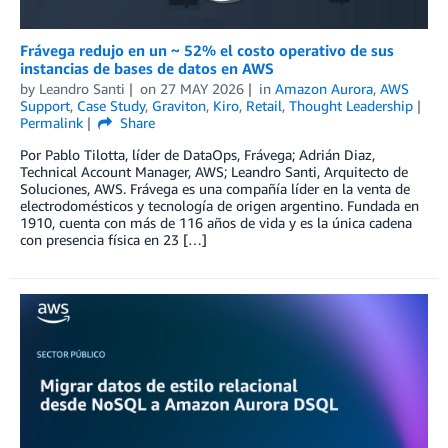
Frávega redujo en un ~ 52% el costo operativo de sus
instancias de bases de datos en AWS
by
Leandro Santi
on
27 MAY 2026
in
Amazon Aurora
,
AWS
Support
,
Case Study
,
Graviton
,
Kiro
,
Retail
,
Thought Leadership
Permalink
Share
Por Pablo Tilotta, líder de DataOps, Frávega; Adrián Diaz,
Technical Account Manager, AWS; Leandro Santi, Arquitecto de
Soluciones, AWS. Frávega es una compañía líder en la venta de
electrodomésticos y tecnología de origen argentino. Fundada en
1910, cuenta con más de 116 años de vida y es la única cadena
con presencia física en 23 […]