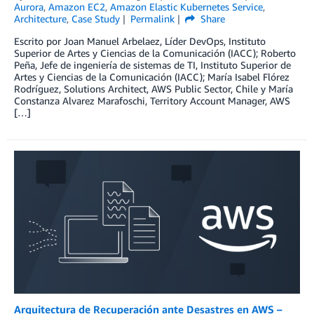
Aurora
,
Amazon EC2
,
Amazon Elastic Kubernetes Service
,
Architecture
,
Case Study
Permalink
Share
Escrito por Joan Manuel Arbelaez, Líder DevOps, Instituto
Superior de Artes y Ciencias de la Comunicación (IACC); Roberto
Peña, Jefe de ingeniería de sistemas de TI, Instituto Superior de
Artes y Ciencias de la Comunicación (IACC); María Isabel Flórez
Rodríguez, Solutions Architect, AWS Public Sector, Chile y María
Constanza Alvarez Marafoschi, Territory Account Manager, AWS
[…]
Arquitectura de Recuperación ante Desastres en AWS –