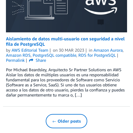
Aislamiento de datos multi-usuario con seguridad a nivel
fila de PostgreSQL
by
AWS Editorial Team
on
30 MAR 2023
in
Amazon Aurora
,
Amazon RDS
,
PostgreSQL compatible
,
RDS for PostgreSQL
Permalink
Share
Por Michael Beardsley, Arquitecto Sr Partner Solutions en AWS
Aislar los datos de múltiples usuarios es una responsabilidad
fundamental para los proveedores de Software como Servicio
(Software as a Service, SaaS). Si uno de tus usuarios obtiene
acceso a los datos de otro usuario, pierdes la confianza y puedes
dañar permanentemente tu marca o, […]
← Older posts