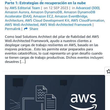
Parte 1: Estrategias de recuperación en la nube
by
AWS Editorial Team
on
12 SEP 2023
in
Advanced (300)
,
Amazon Aurora
,
Amazon DynamoDB
,
Amazon DynamoDB
Accelerator (DAX)
,
Amazon EC2
,
Amazon EventBridge
,
Architecture
,
AWS Cloud Development Kit
,
AWS CloudFormation
,
AWS Well-Architected
,
AWS Well-Architected Framework
Permalink
Share
Como lead Solutions Architect del pilar de fiabilidad del AWS
Well-Architected Framework, ayudo a nuestros clientes a
desplegar cargas de trabajo resilientes en AWS, basado en las
mejores prácticas . Esto les permite estar preparados para
eventos catastróficos, lo cual representa un gran desafío cuando
se tienen cargas de trabajo productivas. Dichos eventos incluyen:
desastres […]