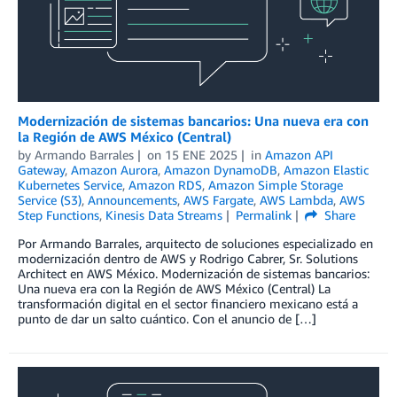
Modernización de sistemas bancarios: Una nueva era con
la Región de AWS México (Central)
by
Armando Barrales
on
15 ENE 2025
in
Amazon API
Gateway
,
Amazon Aurora
,
Amazon DynamoDB
,
Amazon Elastic
Kubernetes Service
,
Amazon RDS
,
Amazon Simple Storage
Service (S3)
,
Announcements
,
AWS Fargate
,
AWS Lambda
,
AWS
Step Functions
,
Kinesis Data Streams
Permalink
Share
Por Armando Barrales, arquitecto de soluciones especializado en
modernización dentro de AWS y Rodrigo Cabrer, Sr. Solutions
Architect en AWS México. Modernización de sistemas bancarios:
Una nueva era con la Región de AWS México (Central) La
transformación digital en el sector financiero mexicano está a
punto de dar un salto cuántico. Con el anuncio de […]