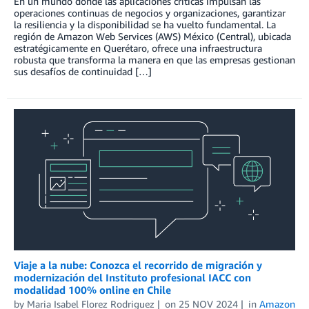
En un mundo donde las aplicaciones críticas impulsan las
operaciones continuas de negocios y organizaciones, garantizar
la resiliencia y la disponibilidad se ha vuelto fundamental. La
región de Amazon Web Services (AWS) México (Central), ubicada
estratégicamente en Querétaro, ofrece una infraestructura
robusta que transforma la manera en que las empresas gestionan
sus desafíos de continuidad […]
Viaje a la nube: Conozca el recorrido de migración y
modernización del Instituto profesional IACC con
modalidad 100% online en Chile
by
Maria Isabel Florez Rodriguez
on
25 NOV 2024
in
Amazon