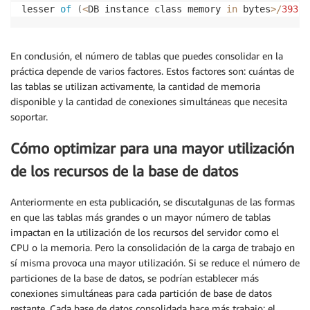
lesser 
of
(
<
DB instance class memory 
in
 bytes
>
/
393
,
0
En conclusión, el número de tablas que puedes consolidar en la
práctica depende de varios factores. Estos factores son: cuántas de
las tablas se utilizan activamente, la cantidad de memoria
disponible y la cantidad de conexiones simultáneas que necesita
soportar.
Cómo optimizar para una mayor utilización
de los recursos de la base de datos
Anteriormente en esta publicación, se discutalgunas de las formas
en que las tablas más grandes o un mayor número de tablas
impactan en la utilización de los recursos del servidor como el
CPU o la memoria. Pero la consolidación de la carga de trabajo en
sí misma provoca una mayor utilización. Si se reduce el número de
particiones de la base de datos, se podrían establecer más
conexiones simultáneas para cada partición de base de datos
restante. Cada base de datos consolidada hace más trabajo; el