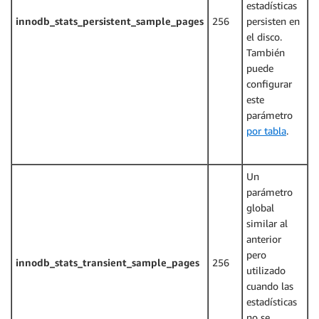
estadísticas
innodb_stats_persistent_sample_pages
256
persisten en
el disco.
También
puede
configurar
este
parámetro
por tabla
.
Un
parámetro
global
similar al
anterior
pero
innodb_stats_transient_sample_pages
256
utilizado
cuando las
estadísticas
no se