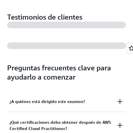
Testimonios de clientes
Preguntas frecuentes clave para
ayudarlo a comenzar
¿A quiénes está dirigido este examen?
El examen está diseñado para candidatos no
¿Qué certificaciones debo obtener después de AWS
Certified Cloud Practitioner?
familiarizados con la nube que puede que no tengan