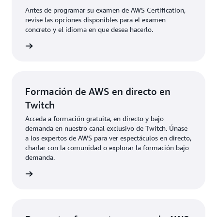
ritmo es gratuita durante el período beta, que
comunicarse de manera más eficaz con los equipos
Antes de programar su examen de AWS Certification,
finaliza a finales de julio de 2025. No se necesita
técnicos y los clientes.
revise las opciones disponibles para el examen
preparación ni examen para esta opción de
concreto y el idioma en que desea hacerlo.
recertificación basada en juegos.
xámenes
Apruebe la versión más reciente del examen AWS
Certified Cloud Practitioner
Apruebe un examen de nivel Associate o
Professional
Formación de AWS en directo en
Twitch
Acceda a formación gratuita, en directo y bajo
demanda en nuestro canal exclusivo de Twitch. Únase
a los expertos de AWS para ver espectáculos en directo,
charlar con la comunidad o explorar la formación bajo
demanda.
rmación