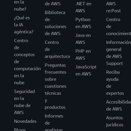
en la
de AWS
.NET en
AWS
nube?
AWS
re:Post
Biblioteca
¿Qué es
de
Python
Centro
la IA
soluciones
en AWS
de
agéntica?
de AWS
conocimien
Java en
Centro
Centro
AWS
Información
de
de
general
PHP en
conceptos
arquitectura
de AWS
AWS
de
Support
Preguntas
JavaScript
computación
frecuentes
Reciba
en AWS
en la
sobre
ayuda
nube
cuestiones
de
Seguridad
técnicas
expertos
en la
y
Accesibilida
nube de
productos
de AWS
AWS
Informes
Asuntos
Novedades
de
jurídicos
Blogs
analistas