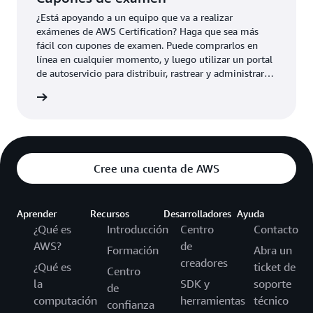
¿Está apoyando a un equipo que va a realizar
exámenes de AWS Certification? Haga que sea más
fácil con cupones de examen. Puede comprarlos en
línea en cualquier momento, y luego utilizar un portal
de autoservicio para distribuir, rastrear y administrar
con facilidad cupones de examen estándar.
 examen
Cree una cuenta de AWS
Aprender
Recursos
Desarrolladores
Ayuda
¿Qué es
Introducción
Centro
Contacto
AWS?
de
Formación
Abra un
creadores
¿Qué es
ticket de
Centro
la
SDK y
soporte
de
computación
herramientas
técnico
confianza