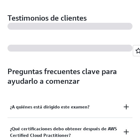
Testimonios de clientes
Preguntas frecuentes clave para
ayudarlo a comenzar
¿A quiénes está dirigido este examen?
El examen está diseñado para candidatos no
¿Qué certificaciones debo obtener después de AWS
Certified Cloud Practitioner?
familiarizados con la nube que puede que no tengan