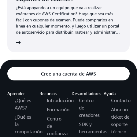
¿Está apoyando a un equipo que va a realizar
exámenes de AWS Certification? Haga que sea más
fácil con cupones de examen. Puede comprarlos en
línea en cualquier momento, y luego utilizar un portal
de autoservicio para distribuir, rastrear y administrar
con facilidad cupones de examen estándar.
 examen
Cree una cuenta de AWS
Aprender
Recursos
Desarrolladores
Ayuda
¿Qué es
Introducción
Centro
Contacto
AWS?
de
Formación
Abra un
creadores
¿Qué es
ticket de
Centro
la
SDK y
soporte
de
computación
herramientas
técnico
confianza