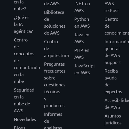
en la
de AWS
.NET en
AWS
nube?
AWS
re:Post
Biblioteca
¿Qué es
de
Python
Centro
la IA
soluciones
en AWS
de
agéntica?
de AWS
conocimien
Java en
Centro
Centro
AWS
Información
de
de
general
PHP en
conceptos
arquitectura
de AWS
AWS
de
Support
Preguntas
JavaScript
computación
frecuentes
Reciba
en AWS
en la
sobre
ayuda
nube
cuestiones
de
Seguridad
técnicas
expertos
en la
y
Accesibilida
nube de
productos
de AWS
AWS
Informes
Asuntos
Novedades
de
jurídicos
Blogs
analistas