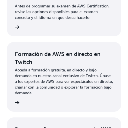
ritmo es gratuita durante el período beta, que
comunicarse de manera más eficaz con los equipos
Antes de programar su examen de AWS Certification,
finaliza a finales de julio de 2025. No se necesita
técnicos y los clientes.
revise las opciones disponibles para el examen
preparación ni examen para esta opción de
concreto y el idioma en que desea hacerlo.
recertificación basada en juegos.
xámenes
Apruebe la versión más reciente del examen AWS
Certified Cloud Practitioner
Apruebe un examen de nivel Associate o
Professional
Formación de AWS en directo en
Twitch
Acceda a formación gratuita, en directo y bajo
demanda en nuestro canal exclusivo de Twitch. Únase
a los expertos de AWS para ver espectáculos en directo,
charlar con la comunidad o explorar la formación bajo
demanda.
rmación