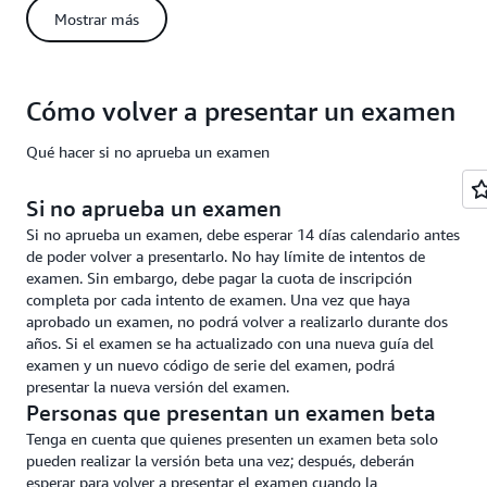
Las calificaciones de los exámenes de AWS Certification se
Mostrar más
informan como calificaciones escaladas, no en función del
número de preguntas respondidas correctamente. Las
calificaciones escaladas permiten interpretar de manera
consistente las calificaciones en diferentes formas de examen.
Cómo volver a presentar un examen
AWS utiliza diferentes formas de examen para reemplazar las
preguntas según sea necesario y para preservar la seguridad de
Qué hacer si no aprueba un examen
los exámenes. Debido a que las formas de examen pueden
variar levemente en su dificultad debido a que consisten en
diferentes preguntas, las formas son equiparadas
Si no aprueba un examen
estadísticamente para asegurar que todos los candidatos sean
Si no aprueba un examen, debe esperar 14 días calendario antes
evaluados con el mismo estándar de competencia. Por ejemplo,
de poder volver a presentarlo. No hay límite de intentos de
responder correctamente siete de 10 preguntas sencillas no
examen. Sin embargo, debe pagar la cuota de inscripción
indica el mismo nivel de conocimiento que responder
completa por cada intento de examen. Una vez que haya
correctamente siete de 10 preguntas difíciles. La calificación
aprobado un examen, no podrá volver a realizarlo durante dos
equiparada se convierte en una calificación estandarizada (de la
años. Si el examen se ha actualizado con una nueva guía del
misma manera en la que puede convertir escalas como
examen y un nuevo código de serie del examen, podrá
Fahrenheit y Celsius) para presentarla al candidato. Esto
presentar la nueva versión del examen.
garantiza que dos puntuaciones tengan la misma
Personas que presentan un examen beta
interpretación, independientemente de la versión del examen
que haya presentado el candidato.
Tenga en cuenta que quienes presenten un examen beta solo
pueden realizar la versión beta una vez; después, deberán
El estándar de aprobación se representa mediante una
esperar para volver a presentar el examen cuando la