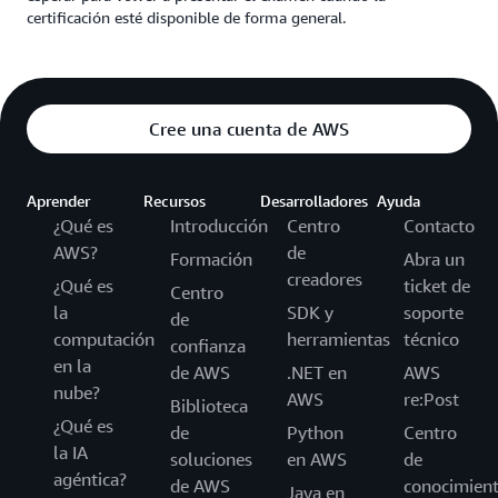
puntuación escalada de 700 para los exámenes de nivel
certificación esté disponible de forma general.
Foundational, 720 para los exámenes de nivel Associate y 750
para los exámenes de nivel Professional y Specialty.
Cree una cuenta de AWS
Aprender
Recursos
Desarrolladores
Ayuda
¿Qué es
Introducción
Centro
Contacto
AWS?
de
Formación
Abra un
creadores
¿Qué es
ticket de
Centro
la
SDK y
soporte
de
computación
herramientas
técnico
confianza
en la
de AWS
.NET en
AWS
nube?
AWS
re:Post
Biblioteca
¿Qué es
de
Python
Centro
la IA
soluciones
en AWS
de
agéntica?
de AWS
conocimien
Java en