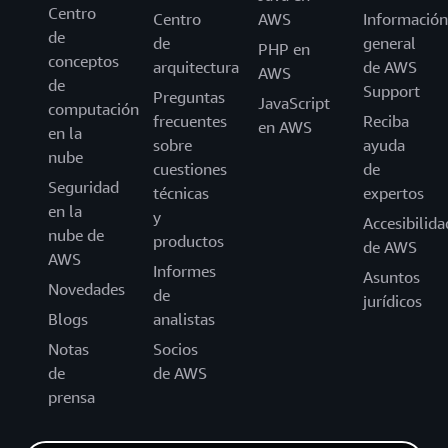
Centro
Centro
AWS
Información
de
de
general
PHP en
conceptos
arquitectura
de AWS
AWS
de
Support
Preguntas
JavaScript
computación
frecuentes
Reciba
en AWS
en la
sobre
ayuda
nube
cuestiones
de
Seguridad
técnicas
expertos
en la
y
Accesibilida
nube de
productos
de AWS
AWS
Informes
Asuntos
Novedades
de
jurídicos
Blogs
analistas
Notas
Socios
de
de AWS
prensa