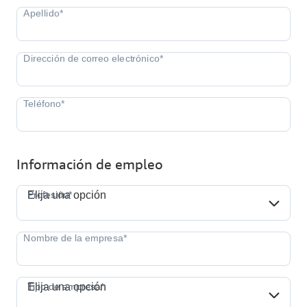
Información de empleo
Profesión*
Profesión*
Elija una opción
Tipo de empresa*
Tipo de empresa*
Elija una opción