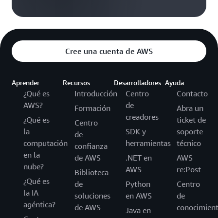
Cree una cuenta de AWS
Aprender
Recursos
Desarrolladores
Ayuda
¿Qué es
Introducción
Centro
Contacto
AWS?
de
Formación
Abra un
creadores
¿Qué es
ticket de
Centro
la
SDK y
soporte
de
computación
herramientas
técnico
confianza
en la
de AWS
.NET en
AWS
nube?
AWS
re:Post
Biblioteca
¿Qué es
de
Python
Centro
la IA
soluciones
en AWS
de
agéntica?
de AWS
conocimien
Java en