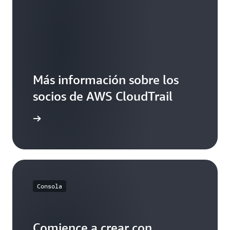
Más información sobre los
socios de AWS CloudTrail
ormación
Consola
Comience a crear con