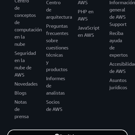
Centro
Centro
AWS
Información
de
de
general
PHP en
conceptos
arquitectura
de AWS
AWS
de
Support
Preguntas
JavaScript
computación
frecuentes
Reciba
en AWS
en la
sobre
ayuda
nube
cuestiones
de
Seguridad
técnicas
expertos
en la
y
Accesibilida
nube de
productos
de AWS
AWS
Informes
Asuntos
Novedades
de
jurídicos
Blogs
analistas
Notas
Socios
de
de AWS
prensa