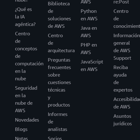
AWS
re:Post
Biblioteca
¿Qué es
de
Python
Centro
la IA
soluciones
en AWS
de
agéntica?
de AWS
conocimien
Java en
Centro
Centro
AWS
Información
de
de
general
PHP en
conceptos
arquitectura
de AWS
AWS
de
Support
Preguntas
JavaScript
computación
frecuentes
Reciba
en AWS
en la
sobre
ayuda
nube
cuestiones
de
Seguridad
técnicas
expertos
en la
y
Accesibilida
nube de
productos
de AWS
AWS
Informes
Asuntos
Novedades
de
jurídicos
Blogs
analistas
Notas
Socios