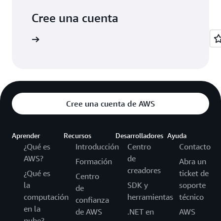
Cree una cuenta
egístrese
Cree una cuenta de AWS
Aprender
Recursos
Desarrolladores
Ayuda
¿Qué es
Introducción
Centro
Contacto
AWS?
de
Formación
Abra un
creadores
¿Qué es
ticket de
Centro
la
SDK y
soporte
de
computación
herramientas
técnico
confianza
en la
de AWS
.NET en
AWS
nube?