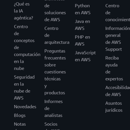
¿Qué es
Medio Oriente (Dubái, Emiratos Árabes
de
(CSV, JSON, XML,
Python
Centro
la IA
Parquet, etc.).
Unidos)
soluciones
en AWS
de
agéntica?
de AWS
conocimien
Israel (Tel Aviv)
Java en
Centro
Centro
AWS
Información
de
de
general
Exportaciones de
PHP en
conceptos
datos de AWS permite
arquitectura
de AWS
AWS
Exportaciones de
de
realizar exportaciones
Support
datos
Preguntas
JavaScript
periódicas en CSV o
computación
frecuentes
Reciba
en AWS
Parquet a S3.
en la
sobre
ayuda
nube
cuestiones
de
Seguridad
técnicas
expertos
VM Import/Export
en la
y
Accesibilida
admite los formatos
nube de
productos
de AWS
Portabilidad de
VMware ESX (VMDK),
AWS
Informes
Microsoft Hyper-V
máquinas virtuales
Asuntos
Novedades
(VHD/VHDX) y Citrix
de
jurídicos
Xen.
Blogs
analistas
Notas
Socios