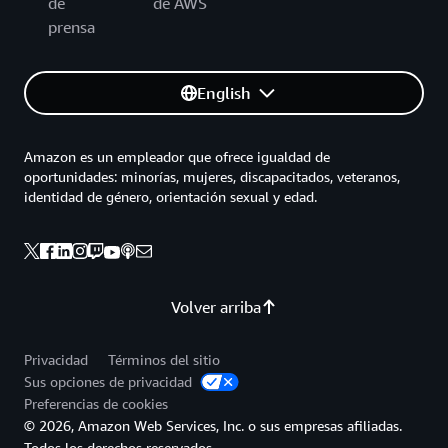
de
de AWS
prensa
Amazon ECR
almacena las
Portabilidad de
imágenes en formato
OCI estándar; Amazon
contenedores
English
EKS utiliza las API de
Kubernetes estándar.
Amazon es un empleador que ofrece igualdad de
oportunidades: minorías, mujeres, discapacitados, veteranos,
identidad de género, orientación sexual y edad.
Volver arriba
Privacidad
Términos del sitio
Sus opciones de privacidad
Preferencias de cookies
© 2026, Amazon Web Services, Inc. o sus empresas afiliadas.
Todos los derechos reservados.