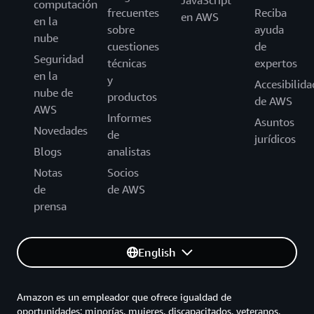
JavaScript
computación
aproximadamente 6 a 10 minutos.
frecuentes
Reciba
en AWS
en la
sobre
ayuda
Desde el Norte (Satélite/Naucalpan): Tomar
nube
cuestiones
de
Periférico Sur y salir en la desviación hacia
Seguridad
técnicas
expertos
Avenida del Conscripto.
en la
y
Accesibilida
Desde el Sur (Centro/Polanco): Tomar
nube de
productos
de AWS
Periférico Norte y utilizar la salida hacia Av.
AWS
Informes
Conscripto.
Asuntos
Novedades
de
jurídicos
Estacionamiento: El Centro Banamex cuenta
Blogs
analistas
con amplio estacionamiento en sus
Notas
Socios
instalaciones, disponible para visitantes y
de
de AWS
asistentes a eventos.
prensa
English
Amazon es un empleador que ofrece igualdad de
oportunidades: minorías, mujeres, discapacitados, veteranos,