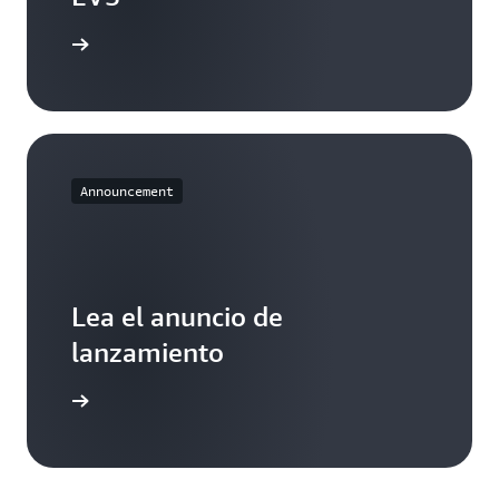
l usuario
Announcement
Lea el anuncio de
lanzamiento
ormación