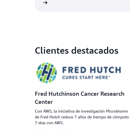
Más información
Más i
estudios genéticos a nivel de la población y
ciclos de descubrimiento de fármacos más
rápidos y rentables, etc.
Clientes destacados
Fred Hutchinson Cancer Research
Center
Con AWS, la iniciativa de investigación Microbiome
de Fred Hutch reduce 7 años de tiempo de cómputo
7 días con AWS.