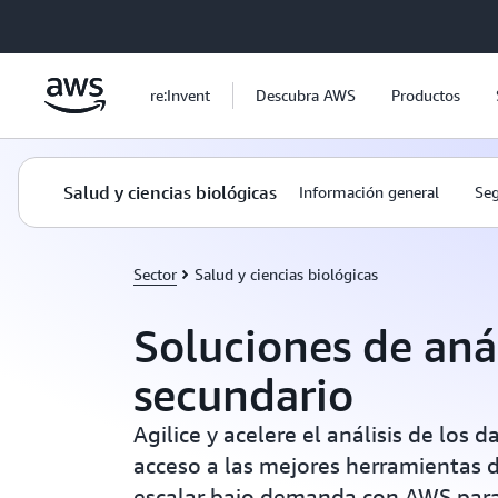
Saltar al contenido principal
re:Invent
Descubra AWS
Productos
Salud y ciencias biológicas
Información general
Se
Sector
Salud y ciencias biológicas
Soluciones de anál
secundario
Agilice y acelere el análisis de los
acceso a las mejores herramientas 
escalar bajo demanda con AWS par