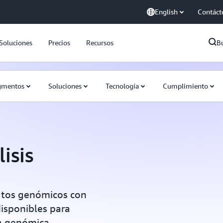
English
Contáct
Soluciones
Precios
Recursos
B
gmentos
Soluciones
Tecnología
Cumplimiento
isis
 datos genómicos con
disponibles para
a genómica.