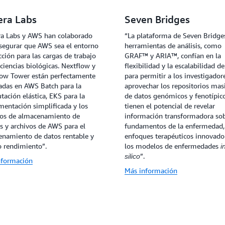
era Labs
Seven Bridges
ra Labs y AWS han colaborado
“La plataforma de Seven Bridge
segurar que AWS sea el entorno
herramientas de análisis, como
cción para las cargas de trabajo
GRAF™ y ARIA™, confían en la
 ciencias biológicas. Nextflow y
flexibilidad y la escalabilidad 
low Tower están perfectamente
para permitir a los investigador
adas en AWS Batch para la
aprovechar los repositorios mas
ación elástica, EKS para la
de datos genómicos y fenotípic
entación simplificada y los
tienen el potencial de revelar
ios de almacenamiento de
información transformadora sob
s y archivos de AWS para el
fundamentos de la enfermedad,
enamiento de datos rentable y
enfoques terapéuticos innovado
o rendimiento”.
los modelos de enfermedades
i
”.
silico
nformación
Más información