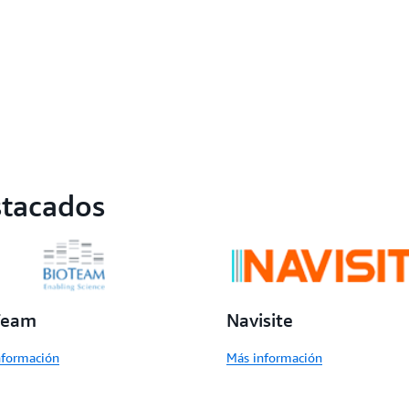
stacados
Team
Navisite
nformación
Más información