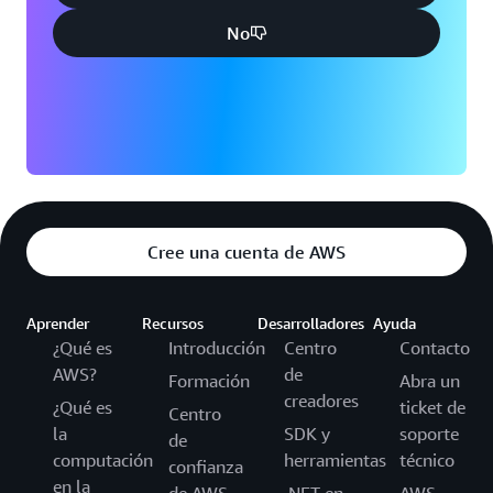
No
Cree una cuenta de AWS
Aprender
Recursos
Desarrolladores
Ayuda
¿Qué es
Introducción
Centro
Contacto
AWS?
de
Formación
Abra un
creadores
¿Qué es
ticket de
Centro
la
SDK y
soporte
de
computación
herramientas
técnico
confianza
en la