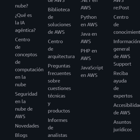
de AWS
.NET en
AWS
nube?
AWS
re:Post
Biblioteca
¿Qué es
de
Python
Centro
la IA
soluciones
en AWS
de
agéntica?
de AWS
conocimien
Java en
Centro
Centro
AWS
Información
de
de
general
PHP en
conceptos
arquitectura
de AWS
AWS
de
Support
Preguntas
JavaScript
computación
frecuentes
Reciba
en AWS
en la
sobre
ayuda
nube
cuestiones
de
Seguridad
técnicas
expertos
en la
y
Accesibilida
nube de
productos
de AWS
AWS
Informes
Asuntos
Novedades
de
jurídicos
Blogs
analistas