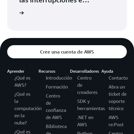
implementar su bot en todos
utoriales
los servicios
Cree una cuenta de AWS
Aprender
Recursos
Desarrolladores
Ayuda
¿Qué es
Introducción
Centro
Contacto
AWS?
de
Formación
Abra un
creadores
¿Qué es
ticket de
Centro
la
SDK y
soporte
de
computación
herramientas
técnico
confianza
en la
de AWS
.NET en
AWS
nube?
AWS
re:Post
Biblioteca
¿Qué es
de
Python
Centro