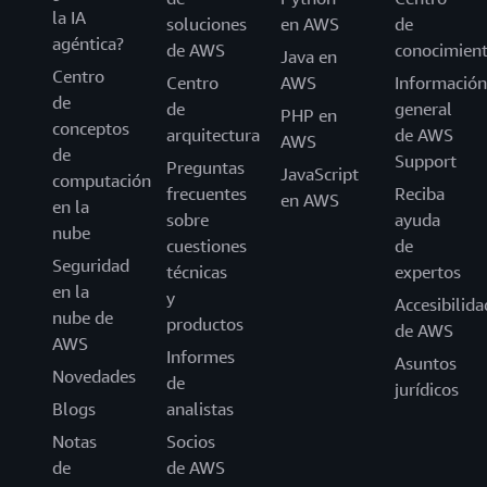
la IA
soluciones
en AWS
de
agéntica?
de AWS
conocimien
Java en
Centro
Centro
AWS
Información
de
de
general
PHP en
conceptos
arquitectura
de AWS
AWS
de
Support
Preguntas
JavaScript
computación
frecuentes
Reciba
en AWS
en la
sobre
ayuda
nube
cuestiones
de
Seguridad
técnicas
expertos
en la
y
Accesibilida
nube de
productos
de AWS
AWS
Informes
Asuntos
Novedades
de
jurídicos
Blogs
analistas
Notas
Socios
de
de AWS