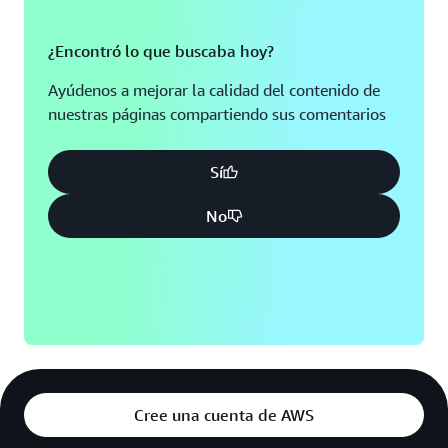
Elemental MediaConvert admite una amplia gama de
formatos de entrada y salida que incluye los destinados
¿Encontró lo que buscaba hoy?
a transmisiones, como así también los formatos de envío
a través de Internet.
Ayúdenos a mejorar la calidad del contenido de
nuestras páginas compartiendo sus comentarios
Fiabilidad integrada
Sí
Redundancia y escabilidad automática para flujos de
trabajo de video a pedido
No
Cada trabajo que crea con AWS Elemental MediaConvert
se ejecuta en una infraestructura redundante distribuida
en
zonas de disponibilidad
que se encuentran separadas
físicamente. El servicio monitoriza los recursos para
controlar su estado y reemplaza automáticamente
cualquier componente dañado sin interrumpir los
trabajos. La escala de AWS Elemental MediaConvert se
ajusta de manera elástica para controlar picos de cargas
Cree una cuenta de AWS
de trabajo sin reducir el plazo o el rendimiento, lo que