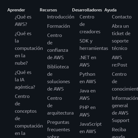
permite aprovisionar automáticamente los recursos
informáticos correctos en sintonía con la demanda
Aprender
Recursos
Desarrolladores
Ayuda
relacionada con su contenido de video. Incorporar
¿Qué es
Introducción
Centro
Contacto
características como el manejo de errores es sencillo, lo
AWS?
de
Formación
Abra un
que le permite monitorizar el flujo de trabajo
creadores
¿Qué es
ticket de
Centro
multimedia completo y realizar acciones como emitir
la
SDK y
soporte
de
notificaciones en tiempo real.
computación
herramientas
técnico
confianza
en la
de AWS
.NET en
AWS
nube?
AWS
re:Post
Biblioteca
¿Qué es
de
Python
Centro
la IA
soluciones
en AWS
de
agéntica?
de AWS
conocimien
Java en
Centro
Centro
AWS
Información
de
de
general
PHP en
conceptos
arquitectura
de AWS
AWS
de
Support
Preguntas
JavaScript
computación
frecuentes
Reciba
en AWS
en la
sobre
ayuda