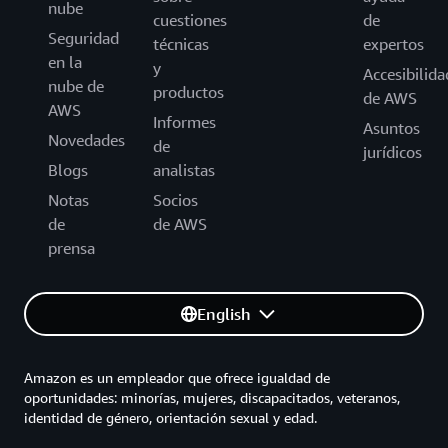
nube
cuestiones
de
Seguridad
técnicas
expertos
en la
y
Accesibilida
nube de
productos
de AWS
AWS
Informes
Asuntos
Novedades
de
jurídicos
Blogs
analistas
Notas
Socios
de
de AWS
prensa
English
Amazon es un empleador que ofrece igualdad de
oportunidades: minorías, mujeres, discapacitados, veteranos,
identidad de género, orientación sexual y edad.