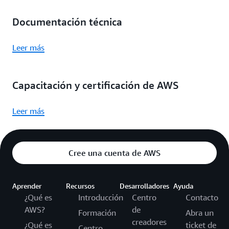
Documentación técnica
Leer más
Capacitación y certificación de AWS
Leer más
Cree una cuenta de AWS
Aprender
Recursos
Desarrolladores
Ayuda
¿Qué es
Introducción
Centro
Contacto
AWS?
de
Formación
Abra un
creadores
¿Qué es
ticket de
Centro