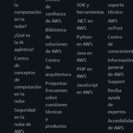
la
SDK y
soporte
de
computación
herramientas
técnico
confianza
en la
de AWS
.NET en
AWS
nube?
AWS
re:Post
Biblioteca
¿Qué es
de
Python
Centro
la IA
soluciones
en AWS
de
agéntica?
de AWS
conocimien
Java en
Centro
Centro
AWS
Información
de
de
general
PHP en
conceptos
arquitectura
de AWS
AWS
de
Support
Preguntas
JavaScript
computación
frecuentes
Reciba
en AWS
en la
sobre
ayuda
nube
cuestiones
de
Seguridad
técnicas
expertos
en la
y
Accesibilida
nube de
productos
de AWS
AWS