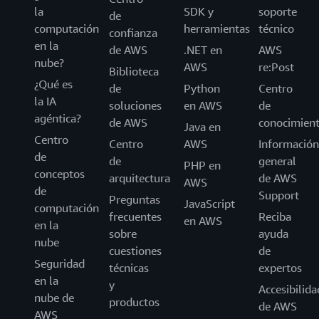
la
SDK y
soporte
de
computación
herramientas
técnico
confianza
en la
de AWS
.NET en
AWS
nube?
AWS
re:Post
Biblioteca
¿Qué es
de
Python
Centro
la IA
soluciones
en AWS
de
agéntica?
de AWS
conocimien
Java en
Centro
Centro
AWS
Información
de
de
general
PHP en
conceptos
arquitectura
de AWS
AWS
de
Support
Preguntas
JavaScript
computación
frecuentes
Reciba
en AWS
en la
sobre
ayuda
nube
cuestiones
de
Seguridad
técnicas
expertos
en la
y
Accesibilida
nube de
productos
de AWS
AWS