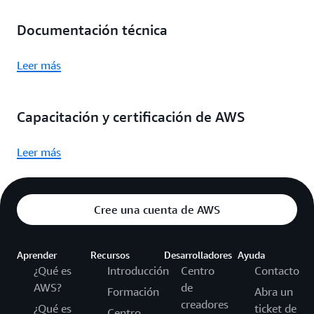
Documentación técnica
Leer más
Capacitación y certificación de AWS
Leer más
Cree una cuenta de AWS
Aprender
Recursos
Desarrolladores
Ayuda
¿Qué es
Introducción
Centro
Contacto
AWS?
de
Formación
Abra un
creadores
¿Qué es
ticket de
Centro