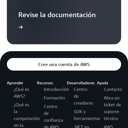
Revise la documentación
ormación
Cree una cuenta de AWS
Aprender
Recursos
Desarrolladores
Ayuda
¿Qué es
Introducción
Centro
Contacto
AWS?
de
Formación
Abra un
creadores
¿Qué es
ticket de
Centro
la
SDK y
soporte
de
computación
herramientas
técnico
confianza
en la
de AWS
.NET en
AWS