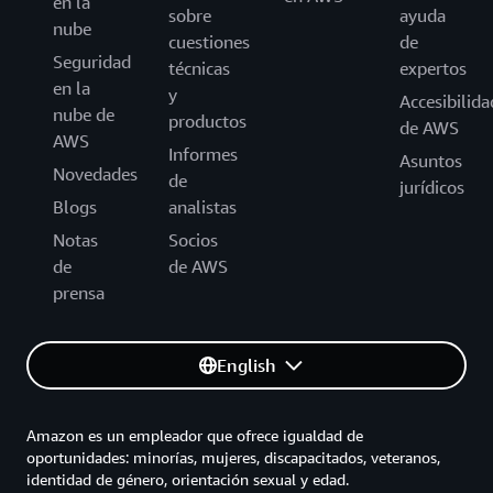
en la
sobre
ayuda
nube
cuestiones
de
Seguridad
técnicas
expertos
en la
y
Accesibilida
nube de
productos
de AWS
AWS
Informes
Asuntos
Novedades
de
jurídicos
Blogs
analistas
Notas
Socios
de
de AWS
prensa
English
Amazon es un empleador que ofrece igualdad de
oportunidades: minorías, mujeres, discapacitados, veteranos,
identidad de género, orientación sexual y edad.