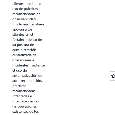
ingeniería del caos,
clientes mediante el
revisiones de
uso de prácticas
preparación
recomendadas de
operativa y procesos
observabilidad
de corrección de
modernas. También
errores El objetivo
apoyan a los
es establecer un
clientes en el
ciclo de mejora
fortalecimiento de
continua en el que
su postura de
los aprendizajes de
administración
la gestión de
centralizada de
incidentes y las
operaciones e
pruebas se utilicen
incidentes mediante
para mejorar la
el uso de
postura general de
automatización de
resiliencia.
autorrecuperación,
prácticas
Más información
recomendadas
integradas e
Recuperación
integraciones con
para la resiliencia
las operaciones
existentes de los
Esta categoría