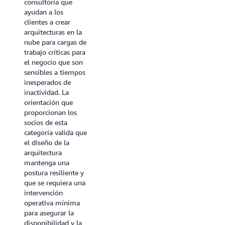
errores de los
consultoría que
componentes
ayudan a los
individuales. Esto
clientes a crear
incluye el uso de
arquitecturas en la
tecnologías como
nube para cargas de
equilibradores de
trabajo críticas para
carga de carga,
el negocio que son
soluciones de
sensibles a tiempos
agrupación en
inesperados de
clústeres y
inactividad. La
tecnología de malla
orientación que
de servicios para
proporcionan los
proporcionar
socios de esta
redundancia y
categoría valida que
escalabilidad. Los
el diseño de la
socios de esta
arquitectura
categoría también
mantenga una
pueden ofrecer
postura resiliente y
soluciones
que se requiera una
relacionadas con las
intervención
pruebas y la calidad
operativa mínima
del ciclo de vida del
para asegurar la
desarrollo de
disponibilidad y la