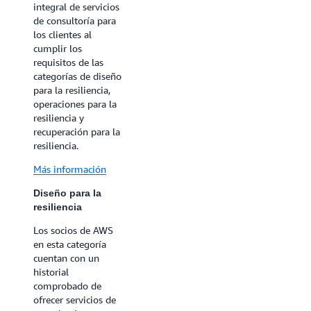
integral de servicios
resiliencia
de consultoría para
los clientes al
Esta categoría se
cumplir los
centra en el diseño
requisitos de las
arquitectónico y la
categorías de diseño
implementación de
para la resiliencia,
sistemas de alta
operaciones para la
disponibilidad. El
resiliencia y
objetivo es
recuperación para la
incorporar
resiliencia.
redundancia,
equilibrio de carga,
Más información
patrones de acceso
a datos de alta
Diseño para la
disponibilidad y
resiliencia
mecanismos de
conmutación por
Los socios de AWS
error automáticos
en esta categoría
en la arquitectura
cuentan con un
de la aplicación para
historial
minimizar el
comprobado de
impacto de los
ofrecer servicios de