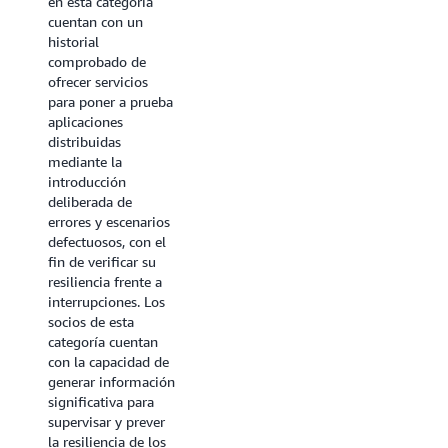
operativos de la
en esta categoría
resiliencia.
cuentan con un
Proporciona las
historial
capacidades
comprobado de
necesarias para
ofrecer servicios
detectar, mitigar y
para poner a prueba
aprender de los
aplicaciones
errores en tiempo
distribuidas
real mediante
mediante la
herramientas
introducción
avanzadas de
deliberada de
supervisión, alertas
errores y escenarios
y colaboración. Las
defectuosos, con el
soluciones de esta
fin de verificar su
categoría incluyen
resiliencia frente a
supervisión,
interrupciones. Los
observabilidad,
socios de esta
administración de
categoría cuentan
incidentes,
con la capacidad de
automatización de
generar información
la corrección,
significativa para
comunicación y
supervisar y prever
colaboración,
la resiliencia de los