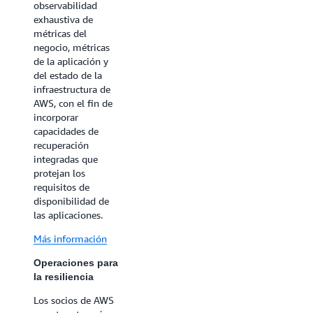
objetivo es reducir
observabilidad
de forma proactiva
exhaustiva de
la probabilidad de
métricas del
interrupciones del
negocio, métricas
servicio mediante
de la aplicación y
un diseño de
del estado de la
sistemas robusto y
infraestructura de
la mejora de los
AWS, con el fin de
objetivos de nivel
incorporar
de servicio de los
capacidades de
sistemas
recuperación
implementando
integradas que
mecanismos
protejan los
resilientes y de alta
requisitos de
disponibilidad.
disponibilidad de
las aplicaciones.
Más información
Más información
Operaciones para
la resiliencia
Operaciones para
la resiliencia
Esta categoría
abarca los aspectos
Los socios de AWS