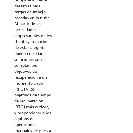
la restauración
desastres para
rápida de datos y
cargas de trabajo
sistemas, así como
basadas en la nube.
la planificación y las
Al partir de las
pruebas integrales
necesidades
de recuperación
empresariales de los
ante desastres. El
clientes, los socios
enfoque se centra
de esta categoría
en minimizar los
pueden diseñar
objetivos de tiempo
soluciones que
de recuperación
cumplan los
(RTO) y los
objetivos de
objetivos de punto
recuperación a un
de recuperación
momento dado
(RPO) para
(RPO) y los
garantizar la
objetivos de tiempo
continuidad
de recuperación
empresarial y la
(RTO) más críticos,
resiliencia frente a
y proporcionar a los
interrupciones a
equipos de
gran escala.
operaciones
manuales de puesta