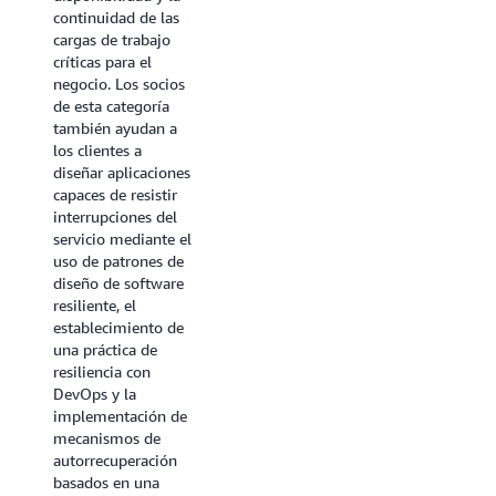
software, incluida la
continuidad de las
variedad de pruebas
cargas de trabajo
de resiliencia, como
críticas para el
las pruebas de
negocio. Los socios
carga, las pruebas
de esta categoría
unitarias y las
también ayudan a
pruebas de
los clientes a
integración. Esta
diseñar aplicaciones
categoría ofrece
capaces de resistir
soluciones que
interrupciones del
pueden abordar las
servicio mediante el
categorías de error
uso de patrones de
más comunes,
diseño de software
como los puntos
resiliente, el
únicos de falla, la
establecimiento de
carga excesiva, la
una práctica de
latencia excesiva,
resiliencia con
los errores de
DevOps y la
configuración y los
implementación de
errores de código, y
mecanismos de
el destino
autorrecuperación
compartido. El
basados en una