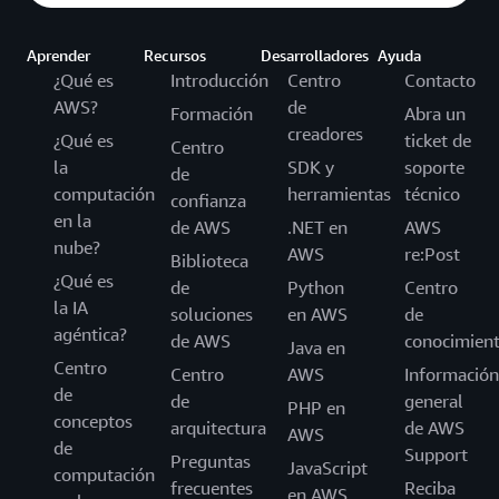
Aprender
Recursos
Desarrolladores
Ayuda
¿Qué es
Introducción
Centro
Contacto
AWS?
de
Formación
Abra un
creadores
¿Qué es
ticket de
Centro
la
SDK y
soporte
de
computación
herramientas
técnico
confianza
en la
de AWS
.NET en
AWS
nube?
AWS
re:Post
Biblioteca
¿Qué es
de
Python
Centro
la IA
soluciones
en AWS
de
agéntica?
de AWS
conocimien
Java en
Centro
Centro
AWS
Información
de
de
general
PHP en
conceptos
arquitectura
de AWS
AWS
de
Support
Preguntas
JavaScript
computación
frecuentes
Reciba
en AWS