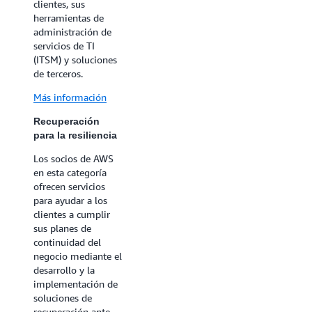
clientes, sus
abarca las
herramientas de
tecnologías para
administración de
recuperarse de
servicios de TI
incidentes graves,
(ITSM) y soluciones
desastres o fallos
de terceros.
catastróficos que
pueden provocar
Más información
tiempos de
inactividad
Recuperación
prolongados o
para la resiliencia
pérdida de datos.
Incluye soluciones
Los socios de AWS
de copia de
en esta categoría
seguridad y
ofrecen servicios
recuperación,
para ayudar a los
recuperación ante
clientes a cumplir
desastres,
sus planes de
protección y
continuidad del
replicación de datos,
negocio mediante el
y comprobaciones
desarrollo y la
de integridad y
implementación de
consistencia de
soluciones de
datos para permitir
recuperación ante