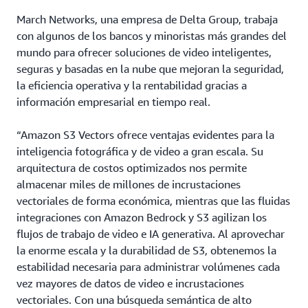
el
de
recuperar
prototipo
March Networks, una empresa de Delta Group, trabaja
lo
vectores.
hasta
co
con algunos de los bancos y minoristas más grandes del
la
c
mundo para ofrecer soluciones de video inteligentes,
producción.
un
seguras y basadas en la nube que mejoran la seguridad,
ca
la eficiencia operativa y la rentabilidad gracias a
de
información empresarial en tiempo real.
re
ex
a
“Amazon S3 Vectors ofrece ventajas evidentes para la
la
inteligencia fotográfica y de video a gran escala. Su
co
arquitectura de costos optimizados nos permite
almacenar miles de millones de incrustaciones
vectoriales de forma económica, mientras que las fluidas
integraciones con Amazon Bedrock y S3 agilizan los
flujos de trabajo de video e IA generativa. Al aprovechar
la enorme escala y la durabilidad de S3, obtenemos la
estabilidad necesaria para administrar volúmenes cada
vez mayores de datos de video e incrustaciones
vectoriales. Con una búsqueda semántica de alto