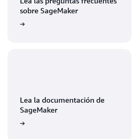
Lea las preguntas frecuentes
sobre SageMaker
recuentes
Lea la documentación de
SageMaker
entación