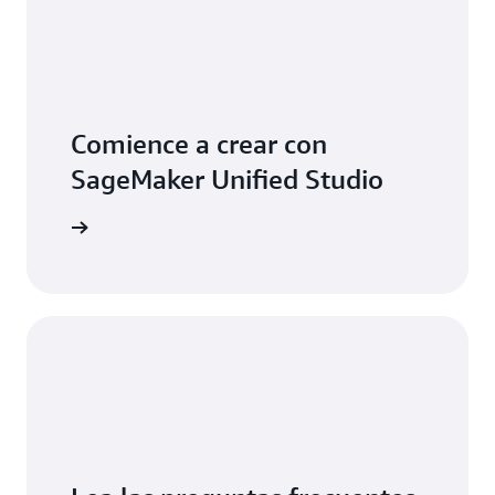
director
del
departamento
de
soluciones
de
Comience a crear con
éxito
digital
SageMaker Unified Studio
de
NTT
n de AWS.
DATA