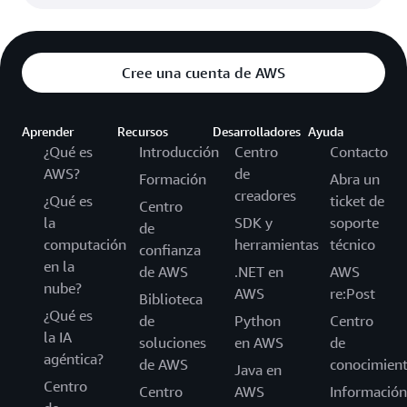
Cree una cuenta de AWS
Aprender
Recursos
Desarrolladores
Ayuda
¿Qué es
Introducción
Centro
Contacto
AWS?
de
Formación
Abra un
creadores
¿Qué es
ticket de
Centro
la
SDK y
soporte
de
computación
herramientas
técnico
confianza
en la
de AWS
.NET en
AWS
nube?
AWS
re:Post
Biblioteca
¿Qué es
de
Python
Centro
la IA
soluciones
en AWS
de
agéntica?
de AWS
conocimien
Java en
Centro
Centro
AWS
Información