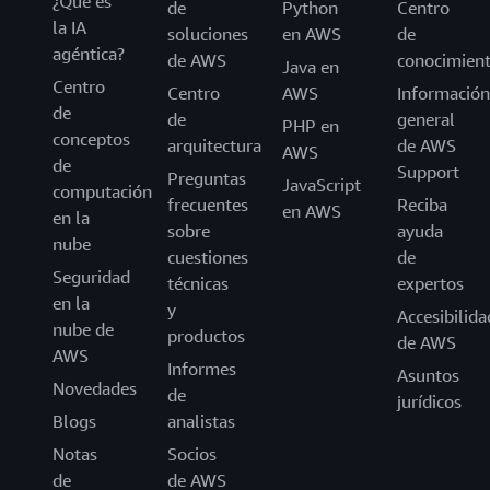
¿Qué es
de
Python
Centro
la IA
soluciones
en AWS
de
agéntica?
de AWS
conocimien
Java en
Centro
Centro
AWS
Información
de
de
general
PHP en
conceptos
arquitectura
de AWS
AWS
de
Support
Preguntas
JavaScript
computación
frecuentes
Reciba
en AWS
en la
sobre
ayuda
nube
cuestiones
de
Seguridad
técnicas
expertos
en la
y
Accesibilida
nube de
productos
de AWS
AWS
Informes
Asuntos
Novedades
de
jurídicos
Blogs
analistas
Notas
Socios
de
de AWS