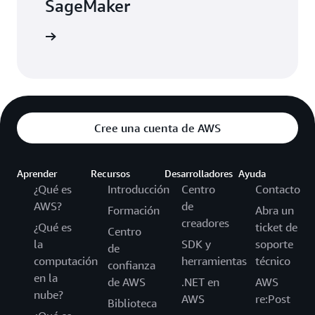
SageMaker
ormación
Cree una cuenta de AWS
Aprender
Recursos
Desarrolladores
Ayuda
¿Qué es
Introducción
Centro
Contacto
AWS?
de
Formación
Abra un
creadores
¿Qué es
ticket de
Centro
la
SDK y
soporte
de
computación
herramientas
técnico
confianza
en la
de AWS
.NET en
AWS
nube?
AWS
re:Post
Biblioteca