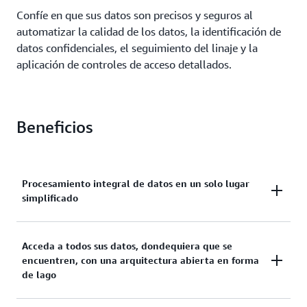
Confíe en que sus datos son precisos y seguros al
automatizar la calidad de los datos, la identificación de
datos confidenciales, el seguimiento del linaje y la
aplicación de controles de acceso detallados.
Beneficios
Procesamiento integral de datos en un solo lugar
simplificado
El procesamiento de datos de Amazon SageMaker
Acceda a todos sus datos, dondequiera que se
encuentren, con una arquitectura abierta en forma
proporciona acceso completo a marcos de
de lago
procesamiento de datos y transmisiones, a motores
de consulta de SQL distribuidos de código abierto y