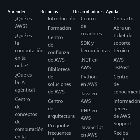
Aprender
Recursos
Desarrolladores
Ayuda
¿Qué es
Introducción
Centro
Contacto
AWS?
de
Formación
Abra un
creadores
¿Qué es
ticket de
Centro
la
SDK y
soporte
de
computación
herramientas
técnico
confianza
en la
de AWS
.NET en
AWS
nube?
AWS
re:Post
Biblioteca
¿Qué es
de
Python
Centro
la IA
soluciones
en AWS
de
agéntica?
de AWS
conocimien
Java en
Centro
Centro
AWS
Información
de
de
general
PHP en
conceptos
arquitectura
de AWS
AWS
de
Support
Preguntas
JavaScript
computación
frecuentes
Reciba
en AWS
en la