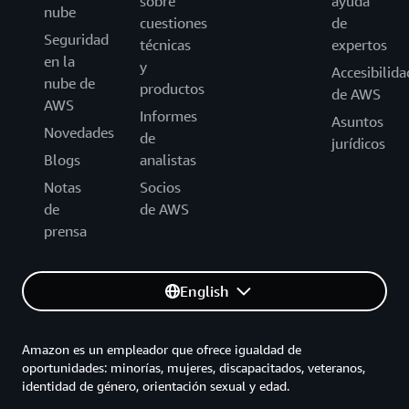
sobre
ayuda
nube
cuestiones
de
Seguridad
técnicas
expertos
en la
y
Accesibilida
nube de
productos
de AWS
AWS
Informes
Asuntos
Novedades
de
jurídicos
Blogs
analistas
Notas
Socios
de
de AWS
prensa
English
Amazon es un empleador que ofrece igualdad de
oportunidades: minorías, mujeres, discapacitados, veteranos,
identidad de género, orientación sexual y edad.