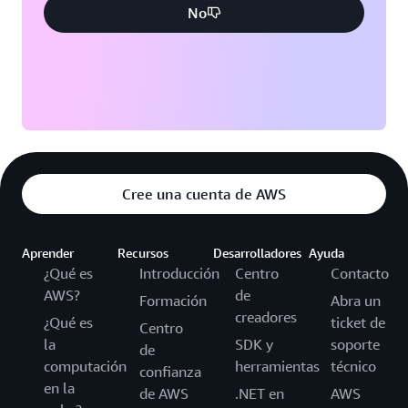
No
Cree una cuenta de AWS
Aprender
Recursos
Desarrolladores
Ayuda
¿Qué es
Introducción
Centro
Contacto
AWS?
de
Formación
Abra un
creadores
¿Qué es
ticket de
Centro
la
SDK y
soporte
de
computación
herramientas
técnico
confianza
en la
de AWS
.NET en
AWS