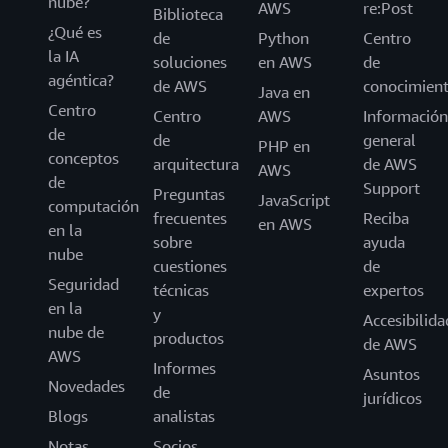
nube?
AWS
re:Post
Biblioteca
¿Qué es
de
Python
Centro
la IA
soluciones
en AWS
de
agéntica?
de AWS
conocimien
Java en
Centro
Centro
AWS
Información
de
de
general
PHP en
conceptos
arquitectura
de AWS
AWS
de
Support
Preguntas
JavaScript
computación
frecuentes
Reciba
en AWS
en la
sobre
ayuda
nube
cuestiones
de
Seguridad
técnicas
expertos
en la
y
Accesibilida
nube de
productos
de AWS
AWS
Informes
Asuntos
Novedades
de
jurídicos
Blogs
analistas
Notas
Socios