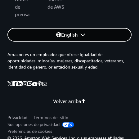
de
de AWS
prensa
English
Amazon es un empleador que ofrece igualdad de
oportunidades: minorías, mujeres, discapacitados, veteranos,
identidad de género, orientación sexual y edad.
Volver arriba
Privacidad
Términos del sitio
Sus opciones de privacidad
Preferencias de cookies
© 2026, Amazon Web Services, Inc. o sus empresas afiliadas.