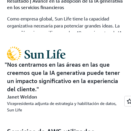
Resultado | Avance en la adopción de la IA generativa
en los servicios financieros
Como empresa global, Sun Life tiene la capacidad
organizativa necesaria para potenciar grandes ideas. La
compañía quiere verificar que los 40 experimentos de IA
generativa que ha realizado desde principios de 2023 se
traduzcan en un impacto real en los clientes.
Sun Life ha aprendido mucho de sus iniciativas de IA
Nos centramos en las áreas en las que
generativa. A medida que continúa explorando nuevas
creemos que la IA generativa puede tener
formas de ofrecer valor a sus empleados y clientes, la
empresa se centra en cambiar la mentalidad y mejorar
un impacto significativo en la experiencia
las habilidades de los equipos internos. “Poner la IA
del cliente.
generativa en manos de todos nuestros empleados,
Janet Weldon
combinada con una mejora global de las habilidades, es
Vicepresidenta adjunta de estrategia y habilitación de datos,
una tarea vital”, afirma Weldon. “Realmente queremos
Sun Life
capacitar a todos para que no solo sean desarrolladores,
creadores y consumidores de IA generativa, sino que
también usen la tecnología en todo lo que hacen”.